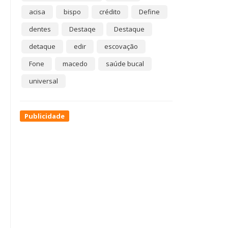
acisa
bispo
crédito
Define
dentes
Destaqe
Destaque
detaque
edir
escovação
Fone
macedo
saúde bucal
universal
Publicidade