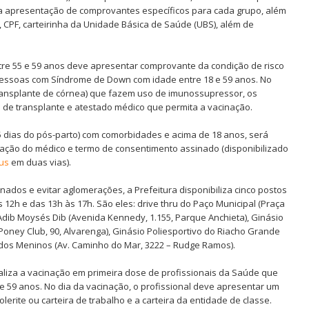
a a apresentação de comprovantes específicos para cada grupo, além
CPF, carteirinha da Unidade Básica de Saúde (UBS), além de
e 55 e 59 anos deve apresentar comprovante da condição de risco
pessoas com Síndrome de Down com idade entre 18 e 59 anos. No
transplante de córnea) que fazem uso de imunossupressor, os
e transplante e atestado médico que permita a vacinação.
 dias do pós-parto) com comorbidades e acima de 18 anos, será
ração do médico e termo de consentimento assinado (disponibilizado
us
em duas vias).
ados e evitar aglomerações, a Prefeitura disponibiliza cinco postos
2h e das 13h às 17h. São eles: drive thru do Paço Municipal (Praça
 Adib Moysés Dib (Avenida Kennedy, 1.155, Parque Anchieta), Ginásio
Poney Club, 90, Alvarenga), Ginásio Poliesportivo do Riacho Grande
 dos Meninos (Av. Caminho do Mar, 3222 – Rudge Ramos).
liza a vacinação em primeira dose de profissionais da Saúde que
e 59 anos. No dia da vacinação, o profissional deve apresentar um
erite ou carteira de trabalho e a carteira da entidade de classe.