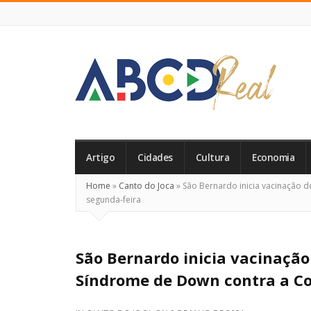
ABCD
Real
Artigo
Cidades
Cultura
Economia
Home
»
Canto do Joca
»
São Bernardo inicia vacinação 
segunda-feira
São Bernardo inicia vacinaçã
Síndrome de Down contra a Co