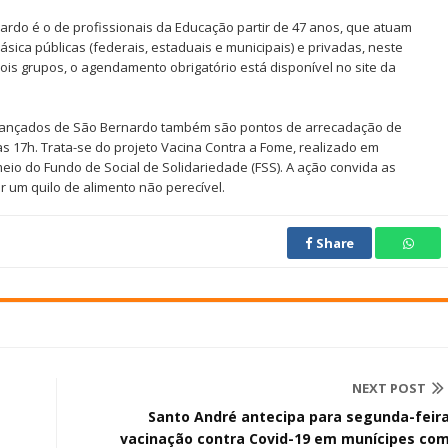
rdo é o de profissionais da Educação partir de 47 anos, que atuam
sica públicas (federais, estaduais e municipais) e privadas, neste
is grupos, o agendamento obrigatório está disponível no site da
vançados de São Bernardo também são pontos de arrecadação de
às 17h. Trata-se do projeto Vacina Contra a Fome, realizado em
eio do Fundo de Social de Solidariedade (FSS). A ação convida as
r um quilo de alimento não perecível.
Share
NEXT POST
Santo André antecipa para segunda-feir
vacinação contra Covid-19 em munícipes co