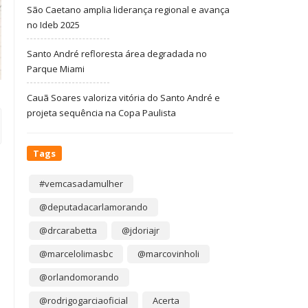
São Caetano amplia liderança regional e avança
no Ideb 2025
Santo André refloresta área degradada no
Parque Miami
Cauã Soares valoriza vitória do Santo André e
projeta sequência na Copa Paulista
Tags
#vemcasadamulher
@deputadacarlamorando
@drcarabetta
@jdoriajr
@marcelolimasbc
@marcovinholi
@orlandomorando
@rodrigogarciaoficial
Acerta