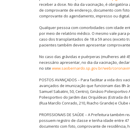
receber a dose. No dia da vacinação, é obrigatóri
de comprovante de endereço, documento com foto, 
comprovante do agendamento, impresso ou digital.
Qualquer pessoa com comorbidades com idade entr
por meio de relatório médico. O mesmo vale para 
caso dos transplantados de 18 a 59 anos (exceto 
pacientes também devem apresentar comprovante d
No caso das grávidas e puérperas (mulheres até 45
necessário apresentar, no dia da vacinação, decla
no site
www.saobernardo.sp.gov.br/web/coronavir
POSTOS AVANÇADOS – Para facilitar a vida dos vacin
avançados de imunização que funcionam das 8h às 1
Samuel Sabatini, 50, Centro), Ginásio Poliesportivo
Poliesportivo do Jardim das Orquídeas (Estrada do 
(Rua Marcílo Conrado, 210, Riacho Grande) e Clube
PROFISSIONAIS DE SAÚDE – A Prefeitura também rea
possuem registro de classe e tenha idade entre 47 
documento com foto, comprovante de residência, hol