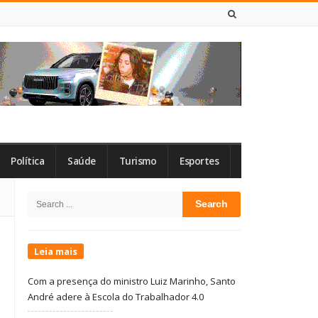
7 DE AGOSTO DE 2026
Política
Saúde
Turismo
Esportes
Site
Search
Sidebar
for:
Leia mais
Com a presença do ministro Luiz Marinho, Santo
André adere à Escola do Trabalhador 4.0