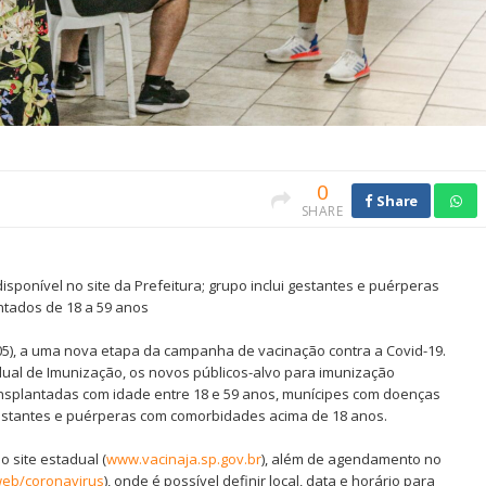
0
Share
SHARE
sponível no site da Prefeitura; grupo inclui gestantes e puérperas
ntados de 18 a 59 anos
/05), a uma nova etapa da campanha de vacinação contra a Covid-19.
dual de Imunização, os novos públicos-alvo para imunização
plantadas com idade entre 18 e 59 anos, munícipes com doenças
 gestantes e puérperas com comorbidades acima de 18 anos.
o site estadual (
www.vacinaja.sp.gov.br
), além de agendamento no
eb/coronavirus
), onde é possível definir local, data e horário para