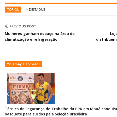
TOPICS:
DESTAQUE
PREVIOUS POST
Mulheres ganham espaço na área de
Loj
climatização e refrigeração
distribuem
You may also read!
Técnico de Segurança do Trabalho da BRK em Mauá conquist
basquete para surdos pela Seleção Brasileira