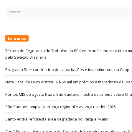
Site
Sidebar
Search
for:
Leia mais
Técnico de Segurança do Trabalho da BRK em Mauá conquista título m
pela Seleção Brasileira
Programa Ser+ conclui ciclo de capacitações e investimentos na Coope
Nota Fiscal de Ouro distribui R$ 59 mil em prêmios a moradores de Di
Pontos MIS de agosto traz a São Caetano mostra de cinema sobre Cha
São Caetano amplia liderança regional e avança no Ideb 2025
Santo André refloresta área degradada no Parque Miami
Cauã Soares valoriza vitória do Santo André e projeta sequência na C