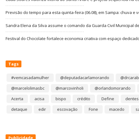
Previsão do tempo para esta quinta-feira (06.08), em Sampa: chuva e 
Sandra Elena da Silva assume o comando da Guarda Civil Municipal de
Festival do Chocolate fortalece economia criativa com espaço dedicad
Tags
#vemcasadamulher
@deputadacarlamorando
@drcarab
@marcelolimasbc
@marcovinholi
@orlandomorando
Acerta
acisa
bispo
crédito
Define
dentes
detaque
edir
escovação
Fone
macedo
s
Publicidade