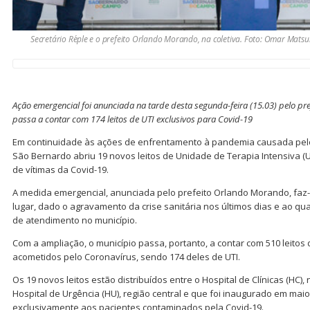
Secretário Re´ple e o prefeito Orlando Morando, na coletiva. Foto: Omar Ma
Ação emergencial foi anunciada na tarde desta segunda-feira (15.03) pelo p
passa a contar com 174 leitos de UTI exclusivos para Covid-19
Em continuidade às ações de enfrentamento à pandemia causada pelo 
São Bernardo abriu 19 novos leitos de Unidade de Terapia Intensiva (
de vítimas da Covid-19.
A medida emergencial, anunciada pelo prefeito Orlando Morando, faz-
lugar, dado o agravamento da crise sanitária nos últimos dias e ao 
de atendimento no município.
Com a ampliação, o município passa, portanto, a contar com 510 leitos
acometidos pelo Coronavírus, sendo 174 deles de UTI.
Os 19 novos leitos estão distribuídos entre o Hospital de Clínicas (HC),
Hospital de Urgência (HU), região central e que foi inaugurado em mai
exclusivamente aos pacientes contaminados pela Covid-19.