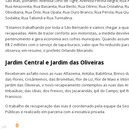
São elas, portanto: Avenida Olho de Tigre, Avenida Pérola Negra, Rua 
Rua Amazonita, Rua Basanita, Rua Berilo, Rua Citrino, Rua Cristalina, 
Obsidiana, Rua Ônix, Rua Opala, Rua Ouro Branco, Rua Pérola, Rua Qu
Sodalita, Rua Talismã e Rua Turmalina.
“Estamos trabalhando por toda a São Bernardo e vamos chegar a quas
recapeadas. Além de trazer conforto aos motoristas, a medida devol
pertencimento e gera economia aos cofres municipais. Quando assumi
R$ 2 milhões com o serviço de tapa-buraco, valor que foi reduzido para
observa, em resumo, o prefeito Orlando Morando.
Jardim Central e Jardim das Oliveiras
Receberam asfalto novo as ruas Alfazema, Antúlia, Babilônia, Brinco da
das Flores, Crisântemos, das Bromélias, Flor de Liz, Flor de Maio e Vitóri
Jardim das Oliveiras, o novo recapeamento contemplou as ruas das Ar
Imbaúbas, das Ubas, dos Freixos, dos Jacarandás, Ipê do Campo, Ipê R
Francisco.
O trabalho de recuperação das vias é coordenado pela equipe da Secr
Públicas e realizado em parceria com a iniciativa privada.
0