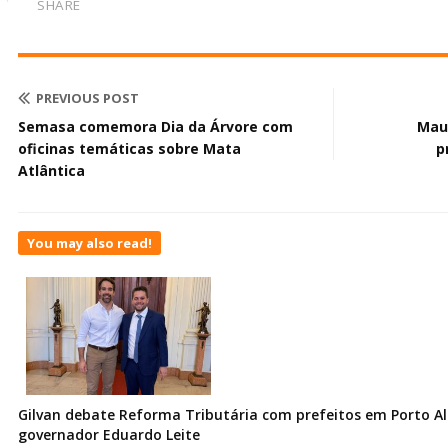
SHARE
PREVIOUS POST
Semasa comemora Dia da Árvore com
Mau
oficinas temáticas sobre Mata
p
Atlântica
You may also read!
Gilvan debate Reforma Tributária com prefeitos em Porto Al
governador Eduardo Leite