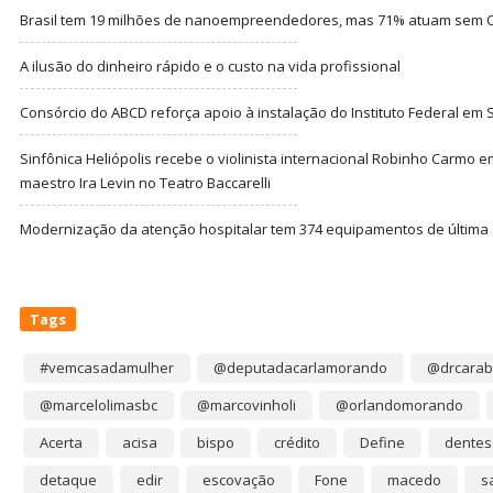
Brasil tem 19 milhões de nanoempreendedores, mas 71% atuam sem CN
A ilusão do dinheiro rápido e o custo na vida profissional
Consórcio do ABCD reforça apoio à instalação do Instituto Federal em
Sinfônica Heliópolis recebe o violinista internacional Robinho Carmo 
maestro Ira Levin no Teatro Baccarelli
Modernização da atenção hospitalar tem 374 equipamentos de última
Tags
#vemcasadamulher
@deputadacarlamorando
@drcarab
@marcelolimasbc
@marcovinholi
@orlandomorando
Acerta
acisa
bispo
crédito
Define
dentes
detaque
edir
escovação
Fone
macedo
s