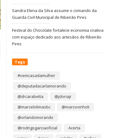
Sandra Elena da Silva assume o comando da
Guarda Civil Municipal de Ribeirão Pires
Festival do Chocolate fortalece economia criativa
com espaço dedicado aos artesãos de Ribeirão
Pires
Tags
#vemcasadamulher
@deputadacarlamorando
@drcarabetta
@jdoriajr
@marcelolimasbc
@marcovinholi
@orlandomorando
@rodrigogarciaoficial
Acerta