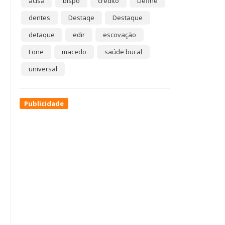
acisa
bispo
crédito
Define
dentes
Destaqe
Destaque
detaque
edir
escovação
Fone
macedo
saúde bucal
universal
Publicidade