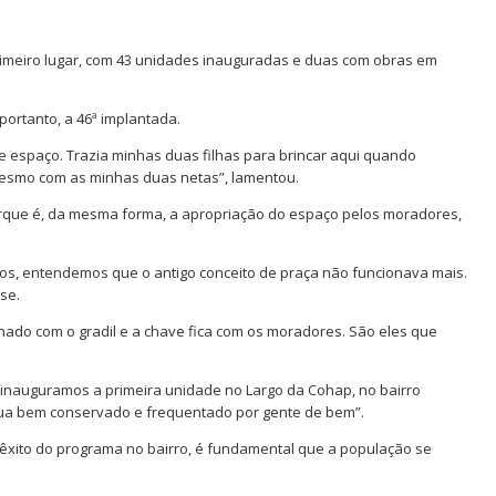
imeiro lugar, com 43 unidades inauguradas e duas com obras em
portanto, a 46ª implantada.
espaço. Trazia minhas duas filhas para brincar aqui quando
mesmo com as minhas duas netas”, lamentou.
rque é, da mesma forma, a apropriação do espaço pelos moradores,
anos, entendemos que o antigo conceito de praça não funcionava mais.
se.
hado com o gradil e a chave fica com os moradores. São eles que
, inauguramos a primeira unidade no Largo da Cohap, no bairro
inua bem conservado e frequentado por gente de bem”.
o êxito do programa no bairro, é fundamental que a população se