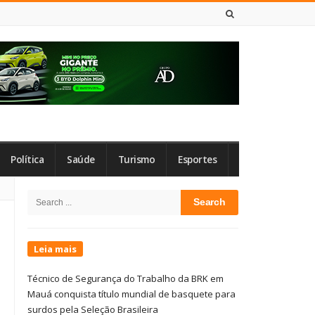
7 DE AGOSTO DE 2026
Política
Saúde
Turismo
Esportes
Site
Search
Sidebar
for:
Leia mais
Técnico de Segurança do Trabalho da BRK em
Mauá conquista título mundial de basquete para
surdos pela Seleção Brasileira