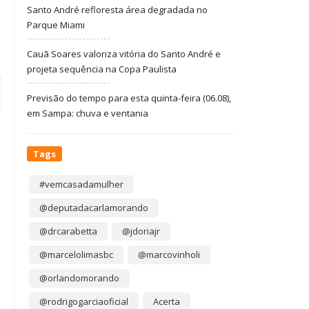
Santo André refloresta área degradada no
Parque Miami
Cauã Soares valoriza vitória do Santo André e
projeta sequência na Copa Paulista
Previsão do tempo para esta quinta-feira (06.08),
em Sampa: chuva e ventania
Tags
#vemcasadamulher
@deputadacarlamorando
@drcarabetta
@jdoriajr
@marcelolimasbc
@marcovinholi
@orlandomorando
@rodrigogarciaoficial
Acerta