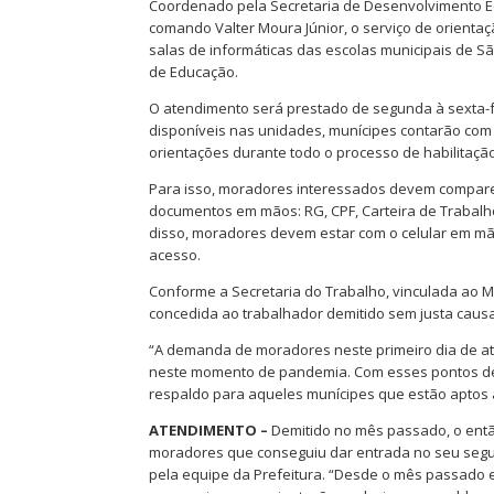
Coordenado pela Secretaria de Desenvolvimento Ec
comando Valter Moura Júnior, o serviço de orient
salas de informáticas das escolas municipais de Sã
de Educação.
O atendimento será prestado de segunda à sexta-fe
disponíveis nas unidades, munícipes contarão com 
orientações durante todo o processo de habilitação
Para isso, moradores interessados devem compare
documentos em mãos: RG, CPF, Carteira de Trabal
disso, moradores devem estar com o celular em mãos
acesso.
Conforme a Secretaria do Trabalho, vinculada ao M
concedida ao trabalhador demitido sem justa causa.
“A demanda de moradores neste primeiro dia de a
neste momento de pandemia. Com esses pontos des
respaldo para aqueles munícipes que estão aptos a 
ATENDIMENTO –
Demitido no mês passado, o então
moradores que conseguiu dar entrada no seu segu
pela equipe da Prefeitura. “Desde o mês passado e