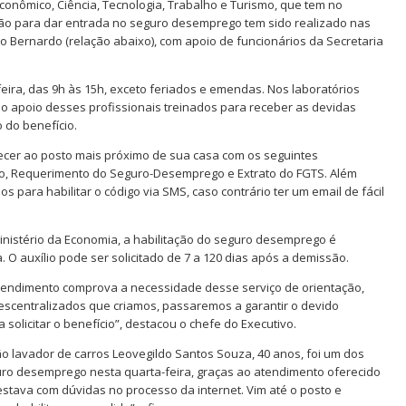
onômico, Ciência, Tecnologia, Trabalho e Turismo, que tem no
ação para dar entrada no seguro desemprego tem sido realizado nas
o Bernardo (relação abaixo), com apoio de funcionários da Secretaria
ira, das 9h às 15h, exceto feriados e emendas. Nos laboratórios
o apoio desses profissionais treinados para receber as devidas
 do benefício.
cer ao posto mais próximo de sua casa com os seguintes
ho, Requerimento do Seguro-Desemprego e Extrato do FGTS. Além
 para habilitar o código via SMS, caso contrário ter um email de fácil
inistério da Economia, a habilitação do seguro desemprego é
 O auxílio pode ser solicitado de 7 a 120 dias após a demissão.
tendimento comprova a necessidade desse serviço de orientação,
centralizados que criamos, passaremos a garantir o devido
solicitar o benefício”, destacou o chefe do Executivo.
 lavador de carros Leovegildo Santos Souza, 40 anos, foi um dos
ro desemprego nesta quarta-feira, graças ao atendimento oferecido
stava com dúvidas no processo da internet. Vim até o posto e