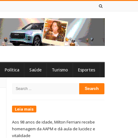
7 DE AGOSTO DE 2026
Política
Saúde
Turismo
Esportes
Site
Search
Sidebar
for:
Leia mais
Aos 98 anos de idade, Milton Ferriani recebe
homenagem da AAPM e dá aula de lucidez e
vitalidade