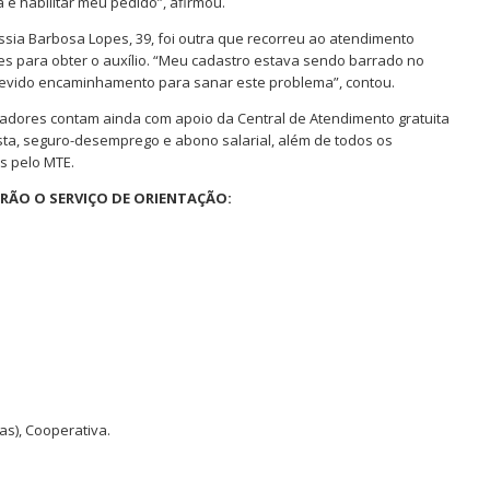
e habilitar meu pedido”, afirmou.
 Barbosa Lopes, 39, foi outra que recorreu ao atendimento
s para obter o auxílio. “Meu cadastro estava sendo barrado no
o devido encaminhamento para sanar este problema”, contou.
adores contam ainda com apoio da Central de Atendimento gratuita
sta, seguro-desemprego e abono salarial, além de todos os
s pelo MTE.
RÃO O SERVIÇO DE ORIENTAÇÃO:
as), Cooperativa.