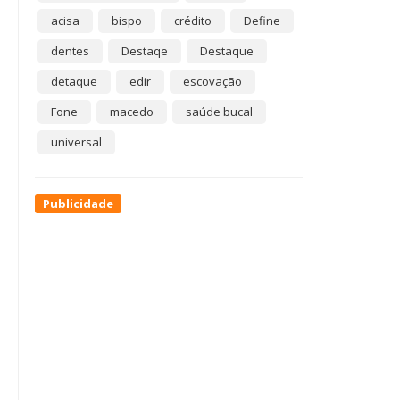
acisa
bispo
crédito
Define
dentes
Destaqe
Destaque
detaque
edir
escovação
Fone
macedo
saúde bucal
universal
Publicidade