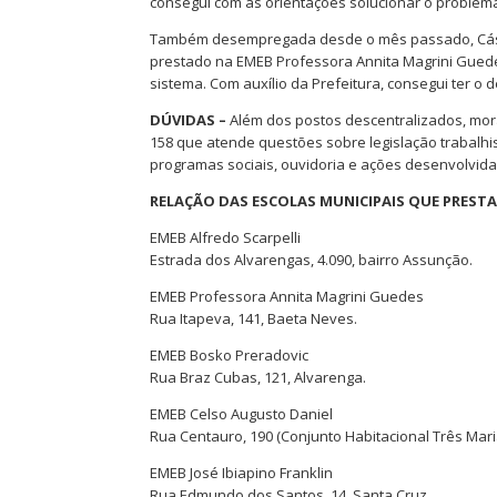
consegui com as orientações solucionar o problema 
Também desempregada desde o mês passado, Cássia
prestado na EMEB Professora Annita Magrini Guede
sistema. Com auxílio da Prefeitura, consegui ter 
DÚVIDAS –
Além dos postos descentralizados, mor
158 que atende questões sobre legislação trabalhi
programas sociais, ouvidoria e ações desenvolvida
RELAÇÃO DAS ESCOLAS MUNICIPAIS QUE PRESTA
EMEB Alfredo Scarpelli
Estrada dos Alvarengas, 4.090, bairro Assunção.
EMEB Professora Annita Magrini Guedes
Rua Itapeva, 141, Baeta Neves.
EMEB Bosko Preradovic
Rua Braz Cubas, 121, Alvarenga.
EMEB Celso Augusto Daniel
Rua Centauro, 190 (Conjunto Habitacional Três Mari
EMEB José Ibiapino Franklin
Rua Edmundo dos Santos, 14, Santa Cruz.