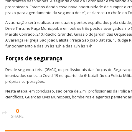
fabricantes das vacinas. A segunda dose da Coronavac está sendo apl
preconizado. Estamos dando essa nova oportunidade de cumprir o c
prazo para agendamento da segunda dose”, esclareceu o chefe do Ex
A vacinação será realizada em quatro pontos espalhados pela cidade
Drive Thru, no Paço Municipal, e em outros três postos avançados: no
Marcílo Conrado, 210, Riacho Grande), Ginásio do Jardim das Orquídeas
Alvarenga) e Igreja São João Batista (Praça São João Batista, 1, Rudge 
funcionamento é das 8h às 12h e das 13h às 17h.
Forças de segurança
Desde segunda-feira (05/04), os profissionais das forças de Segura
imunizados contra a Covid-19 no quartel do 6º batalhão da Polícia Mil
próprias corporações.
Nesta etapa, em conclusão, são cerca de 2 mil profissionais da Polícia Mil
científicos, Guardas Civis Municipais, bombeiros e agentes penitenciá
0
SHARE