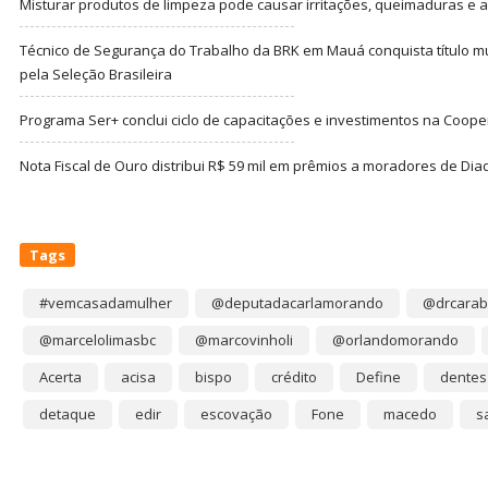
Misturar produtos de limpeza pode causar irritações, queimaduras e at
Técnico de Segurança do Trabalho da BRK em Mauá conquista título m
pela Seleção Brasileira
Programa Ser+ conclui ciclo de capacitações e investimentos na Coope
Nota Fiscal de Ouro distribui R$ 59 mil em prêmios a moradores de Di
Tags
#vemcasadamulher
@deputadacarlamorando
@drcarab
@marcelolimasbc
@marcovinholi
@orlandomorando
Acerta
acisa
bispo
crédito
Define
dentes
detaque
edir
escovação
Fone
macedo
s