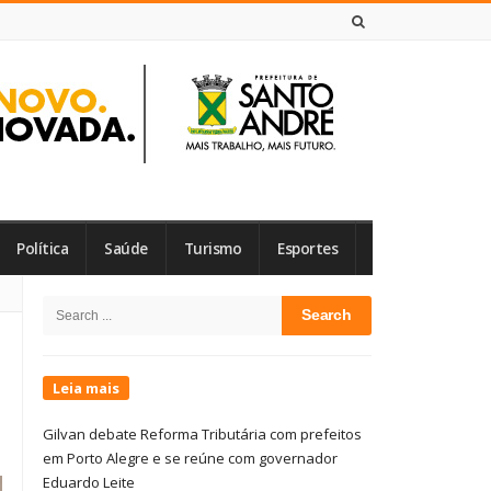
6 DE AGOSTO DE 2026
Política
Saúde
Turismo
Esportes
Site
Search
Sidebar
for:
Leia mais
Gilvan debate Reforma Tributária com prefeitos
em Porto Alegre e se reúne com governador
Eduardo Leite