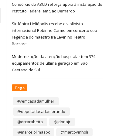
Consórcio do ABCD reforça apoio à instalação do
Instituto Federal em São Bernardo
Sinfônica Heliópolis recebe o violinista
internacional Robinho Carmo em concerto sob
regência do maestro Ira Levin no Teatro
Baccarelli
Modernização da atenção hospitalar tem 374
equipamentos de última geração em São
Caetano do Sul
Tags
#vemcasadamulher
@deputadacarlamorando
@drcarabetta
@jdoriajr
@marcelolimasbc
@marcovinholi