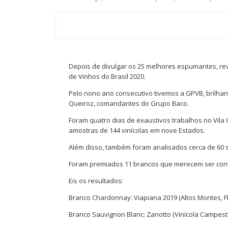
Depois de divulgar os 25 melhores espumantes, re
de Vinhos do Brasil 2020.
Pelo nono ano consecutivo tivemos a GPVB, brilhant
Queiroz, comandantes do Grupo Baco.
Foram quatro dias de exaustivos trabalhos no Vila G
amostras de 144 vinícolas em nove Estados.
Além disso, também foram analisados cerca de 60 
Foram premiados 11 brancos que merecem ser con
Eis os resultados:
Branco Chardonnay: Viapiana 2019 (Altos Montes, F
Branco Sauvignon Blanc: Zanotto (Vinícola Campestr