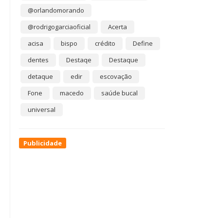
@orlandomorando
@rodrigogarciaoficial
Acerta
acisa
bispo
crédito
Define
dentes
Destaqe
Destaque
detaque
edir
escovação
Fone
macedo
saúde bucal
universal
Publicidade