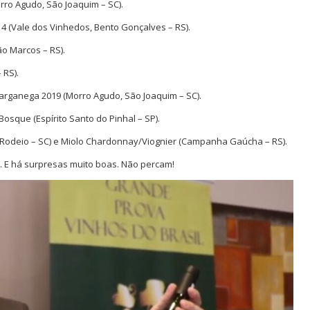
ro Agudo, São Joaquim – SC).
014 (Vale dos Vinhedos, Bento Gonçalves – RS).
o Marcos – RS).
 RS).
arganega 2019 (Morro Agudo, São Joaquim – SC).
osque (Espírito Santo do Pinhal – SP).
(Rodeio – SC) e Miolo Chardonnay/Viognier (Campanha Gaúcha – RS).
. E há surpresas muito boas. Não percam!