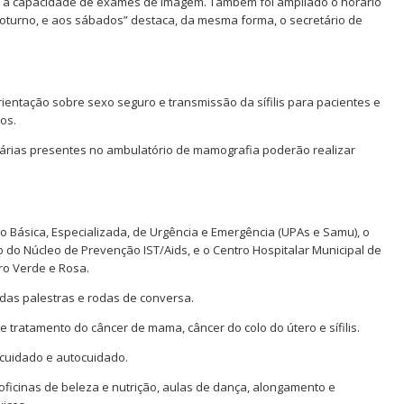
a capacidade de exames de imagem. Também foi ampliado o horário
oturno, e aos sábados” destaca, da mesma forma, o secretário de
rientação sobre sexo seguro e transmissão da sífilis para pacientes e
os.
suárias presentes no ambulatório de mamografia poderão realizar
o Básica, Especializada, de Urgência e Emergência (UPAs e Samu), o
 do Núcleo de Prevenção IST/Aids, e o Centro Hospitalar Municipal de
ro Verde e Rosa.
zadas palestras e rodas de conversa.
tratamento do câncer de mama, câncer do colo do útero e sífilis.
 cuidado e autocuidado.
 oficinas de beleza e nutrição, aulas de dança, alongamento e