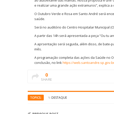
ao autoexame das mamas. Nossa proposta é unir 
e realizar uma grande ação extramuros”, explica a 
O Outubro Verde e Rosa em Santo André será encer
saúde.
Será no auditório do Centro Hospitalar Municipal (C
A partir das 14h será apresentada a peça “Ou tu ar
A aprsentação será seguida, além disso, de bate-p
mês.
A programação completa das ações da Saúde no Ou
conclusão, no link
https://web.santoandre.sp.gov.b
0
SHARE
TOPICS:
DESTAQUE
PREVIOUS POST