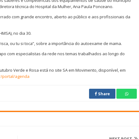
os saberes e competências dos equipamentos de saúde do município
diretora técnica do Hospital da Mulher, Ana Paula Ponceano.
rado com grande encontro, aberto ao público e aos profissionais da
HMSA), no dia 30.
risca, ou tu si toca”, sobre a importância do autoexame de mama.
apo com especialistas da rede nos temas trabalhados ao longo do
tubro Verde e Rosa está no site SA em Movimento, disponível, em
r/portal/agenda
Share
NEXT POST