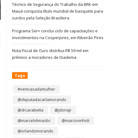
Técnico de Segurança do Trabalho da BRK em
Mauá conquista título mundial de basquete para
surdos pela Seleção Brasileira
Programa Ser+ conclui ciclo de capacitações e
investimentos na Cooperpires, em Ribeirão Pires
Nota Fiscal de Ouro distribui R$ 59 mil em
prêmios a moradores de Diadema
Tags
#vemcasadamulher
@deputadacarlamorando
@drcarabetta
@jdoriajr
@marcelolimasbc
@marcovinholi
@orlandomorando