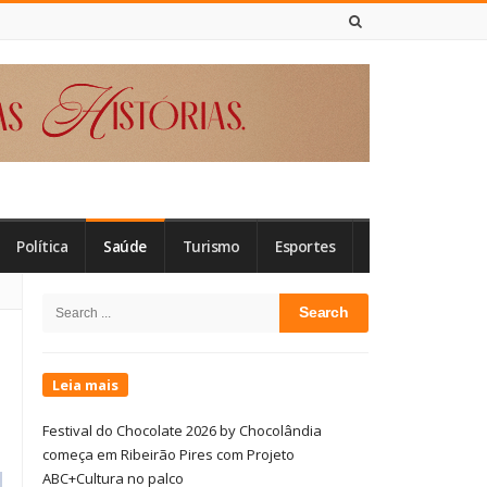
8 DE AGOSTO DE 2026
Política
Saúde
Turismo
Esportes
Site
Search
Sidebar
for:
Leia mais
Festival do Chocolate 2026 by Chocolândia
começa em Ribeirão Pires com Projeto
ABC+Cultura no palco