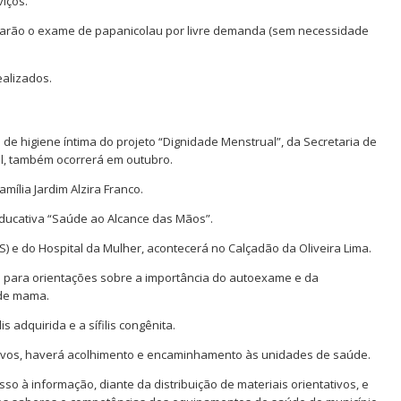
iços.
izarão o exame de papanicolau por livre demanda (sem necessidade
ealizados.
 de higiene íntima do projeto “Dignidade Menstrual”, da Secretaria de
l, também ocorrerá em outubro.
amília Jardim Alzira Franco.
educativa “Saúde ao Alcance das Mãos”.
) e do Hospital da Mulher, acontecerá no Calçadão da Oliveira Lima.
l para orientações sobre a importância do autoexame e da
 de mama.
 adquirida e a sífilis congênita.
itivos, haverá acolhimento e encaminhamento às unidades de saúde.
so à informação, diante da distribuição de materiais orientativos, e