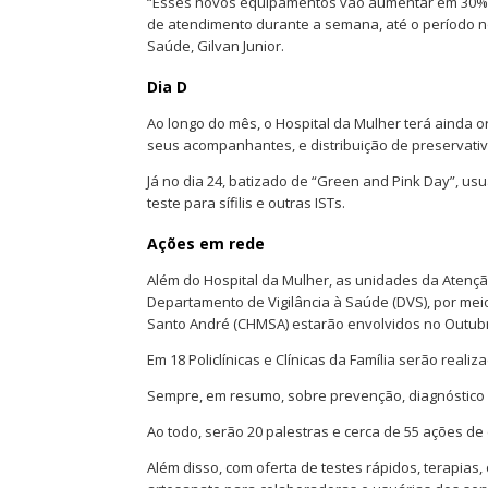
“Esses novos equipamentos vão aumentar em 30% 
de atendimento durante a semana, até o período n
Saúde, Gilvan Junior.
Dia D
Ao longo do mês, o Hospital da Mulher terá ainda o
seus acompanhantes, e distribuição de preservativ
Já no dia 24, batizado de “Green and Pink Day”, u
teste para sífilis e outras ISTs.
Ações em rede
Além do Hospital da Mulher, as unidades da Atençã
Departamento de Vigilância à Saúde (DVS), por meio
Santo André (CHMSA) estarão envolvidos no Outub
Em 18 Policlínicas e Clínicas da Família serão reali
Sempre, em resumo, sobre prevenção, diagnóstico e 
Ao todo, serão 20 palestras e cerca de 55 ações de
Além disso, com oferta de testes rápidos, terapias,