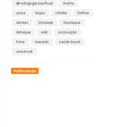
@rodrigogarciaoficial
Acerta
acisa
bispo
crédito
Define
dentes
Destaqe
Destaque
detaque
edir
escovação
Fone
macedo
saúde bucal
universal
Publicidade