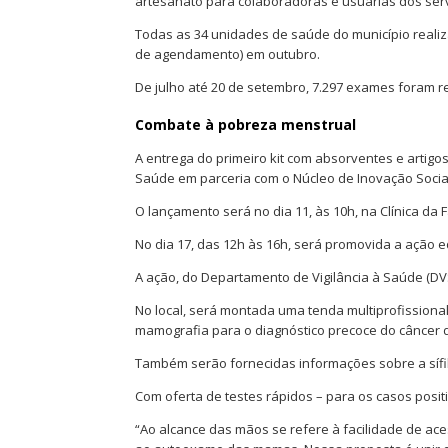
artesanato para colaboradoras e usuárias dos serv
Todas as 34 unidades de saúde do município real
de agendamento) em outubro.
De julho até 20 de setembro, 7.297 exames foram r
Combate à pobreza menstrual
A entrega do primeiro kit com absorventes e artigos
Saúde em parceria com o Núcleo de Inovação Socia
O lançamento será no dia 11, às 10h, na Clínica da F
No dia 17, das 12h às 16h, será promovida a ação 
A ação, do Departamento de Vigilância à Saúde (DVS
No local, será montada uma tenda multiprofissiona
mamografia para o diagnóstico precoce do câncer
Também serão fornecidas informações sobre a sífilis
Com oferta de testes rápidos – para os casos pos
“Ao alcance das mãos se refere à facilidade de aces