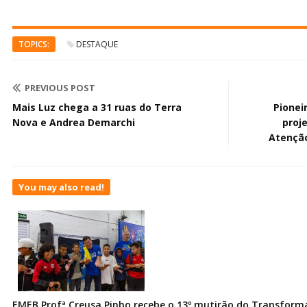
TOPICS:
DESTAQUE
PREVIOUS POST
Mais Luz chega a 31 ruas do Terra
Pionei
Nova e Andrea Demarchi
proj
Atenção
You may also read!
EMEB Profª Creusa Pinho recebe o 13º mutirão do Transfor