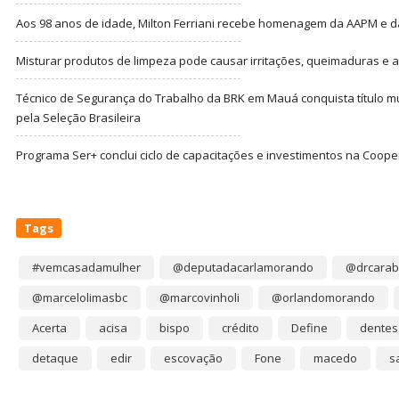
Aos 98 anos de idade, Milton Ferriani recebe homenagem da AAPM e dá 
Misturar produtos de limpeza pode causar irritações, queimaduras e at
Técnico de Segurança do Trabalho da BRK em Mauá conquista título m
pela Seleção Brasileira
Programa Ser+ conclui ciclo de capacitações e investimentos na Coope
Tags
#vemcasadamulher
@deputadacarlamorando
@drcarab
@marcelolimasbc
@marcovinholi
@orlandomorando
Acerta
acisa
bispo
crédito
Define
dentes
detaque
edir
escovação
Fone
macedo
s