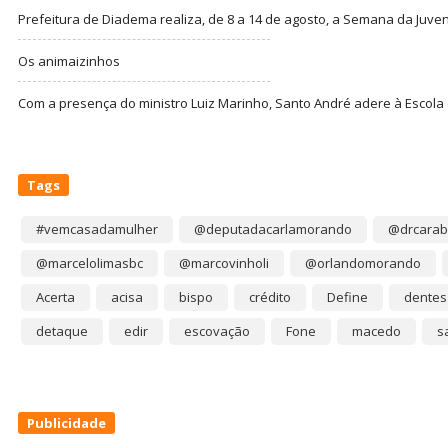
Prefeitura de Diadema realiza, de 8 a 14 de agosto, a Semana da Juve
Os animaizinhos
Com a presença do ministro Luiz Marinho, Santo André adere à Escola
Tags
#vemcasadamulher
@deputadacarlamorando
@drcarab
@marcelolimasbc
@marcovinholi
@orlandomorando
Acerta
acisa
bispo
crédito
Define
dentes
detaque
edir
escovação
Fone
macedo
s
Publicidade