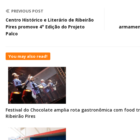
PREVIOUS POST
Centro Histórico e Literário de Ribeirão
Pires promove 4° Edição do Projeto
armament
Palco
You may also read!
Festival do Chocolate amplia rota gastronômica com food t
Ribeirão Pires