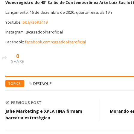
Videoregistro do 48º Salão de Contemporânea Arte Luiz Sacilot
Lançamento: 16 de dezembro de 2020, quarta-feira, às 19h
Youtube:
bit.ly/3oR3419
Instagram: @casadoolharoficial
Facebook:
facebook.com/casadoolharoficial
0
SHARE
TOPICS:
DESTAQUE
PREVIOUS POST
Jahe Marketing e XPLATINA firmam
Morando en
parceria estratégica