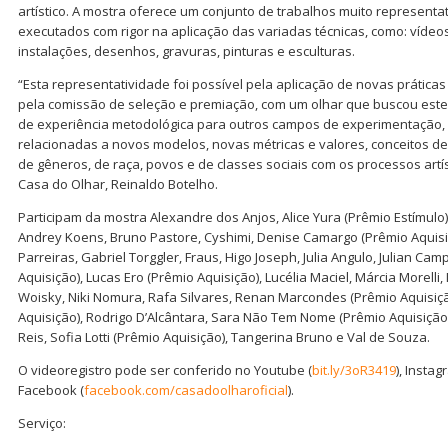
artístico. A mostra oferece um conjunto de trabalhos muito representati
executados com rigor na aplicação das variadas técnicas, como: vídeos
instalações, desenhos, gravuras, pinturas e esculturas.
“Esta representatividade foi possível pela aplicação de novas práticas 
pela comissão de seleção e premiação, com um olhar que buscou es
de experiência metodológica para outros campos de experimentação,
relacionadas a novos modelos, novas métricas e valores, conceitos d
de gêneros, de raça, povos e de classes sociais com os processos artís
Casa do Olhar, Reinaldo Botelho.
Participam da mostra Alexandre dos Anjos, Alice Yura (Prêmio Estímulo
Andrey Koens, Bruno Pastore, Cyshimi, Denise Camargo (Prêmio Aquisiç
Parreiras, Gabriel Torggler, Fraus, Higo Joseph, Julia Angulo, Julian Cam
Aquisição), Lucas Ero (Prêmio Aquisição), Lucélia Maciel, Márcia Morell
Woisky, Niki Nomura, Rafa Silvares, Renan Marcondes (Prêmio Aquisiçã
Aquisição), Rodrigo D’Alcântara, Sara Não Tem Nome (Prêmio Aquisição
Reis, Sofia Lotti (Prêmio Aquisição), Tangerina Bruno e Val de Souza.
O videoregistro pode ser conferido no Youtube (
bit.ly/3oR3419
), Insta
Facebook (
facebook.com/casadoolharoficial
).
Serviço: