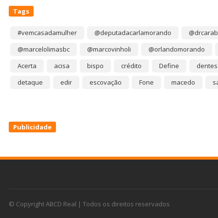
Tags
#vemcasadamulher
@deputadacarlamorando
@drcarab
@marcelolimasbc
@marcovinholi
@orlandomorando
Acerta
acisa
bispo
crédito
Define
dentes
detaque
edir
escovação
Fone
macedo
s
Publicidade
© Copyright ABCD Real | Todos os direitos reservados