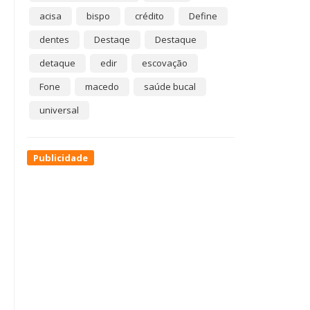
acisa
bispo
crédito
Define
dentes
Destaqe
Destaque
detaque
edir
escovação
Fone
macedo
saúde bucal
universal
Publicidade