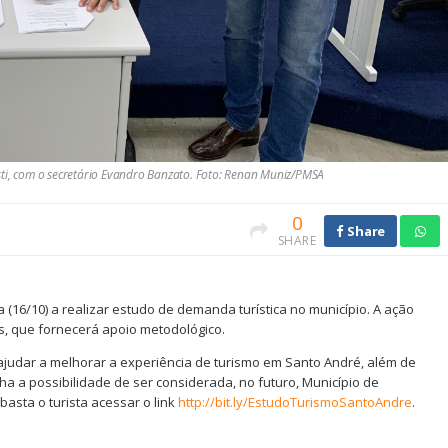
sti, com o secretário Evandro Banzato. Foto: Renan Muniz/PMSA
0
Share
SHARE
 (16/10) a realizar estudo de demanda turística no município. A ação
s, que fornecerá apoio metodológico.
ajudar a melhorar a experiência de turismo em Santo André, além de
a a possibilidade de ser considerada, no futuro, Município de
basta o turista acessar o link
http://bit.ly/EstudoTurismoSantoAndre
.