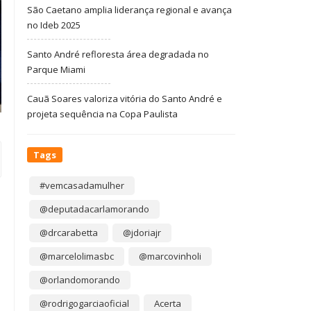
São Caetano amplia liderança regional e avança
no Ideb 2025
Santo André refloresta área degradada no
Parque Miami
Cauã Soares valoriza vitória do Santo André e
projeta sequência na Copa Paulista
Tags
#vemcasadamulher
@deputadacarlamorando
@drcarabetta
@jdoriajr
@marcelolimasbc
@marcovinholi
@orlandomorando
@rodrigogarciaoficial
Acerta