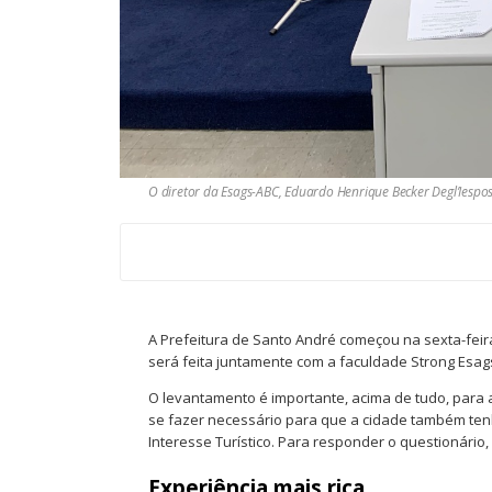
O diretor da Esags-ABC, Eduardo Henrique Becker Degl’Iespo
A Prefeitura de Santo André começou na sexta-feira
será feita juntamente com a faculdade Strong Esag
O levantamento é importante, acima de tudo, para 
se fazer necessário para que a cidade também tenh
Interesse Turístico. Para responder o questionário, 
Experiência mais rica