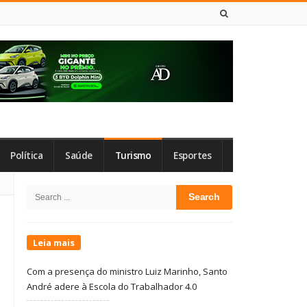
8 DE AGOSTO DE 2026
Política
Saúde
Turismo
Esportes
Site
Search
Sidebar
for:
Leia mais
Com a presença do ministro Luiz Marinho, Santo
André adere à Escola do Trabalhador 4.0