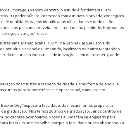
ão de Emprego, Evandro Banzato, o estudo é fundamental, em
istas. “O poder público, conectado com a iniciativa privada, conseguirá
a e de qualidade. Vamos identificar as dificuldades e onde estão
s pessoas possam aproveitar nossa cidade na plenitude. Hoje somos
erviços e varejos”, disse.
uristas em Paranapiacaba, 100 mil na Sabina Parque Escola do
o Santuário Nacional da Umbanda, localizado no bairro Montanhão.
hecida no turismo industrial e de inovação, além de receber grande
aliação dos turistas a respeito da cidade. Como forma de apoio, a
 os cursos para suporte técnico e operacional, como projeto
Becker Degl’Iesposti, a faculdade, da mesma forma, prepara os
o da graduação. “Nós temos 20 anos de graduação, vários centros de
em indicadores econômicos. Nossos alunos têm se engajado para
o para fazer um bom trabalho, porque a faculdade nunca abandonou a