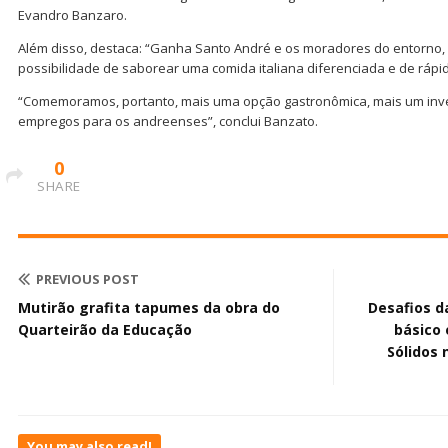
Evandro Banzaro.
Além disso, destaca: “Ganha Santo André e os moradores do entorno,
possibilidade de saborear uma comida italiana diferenciada e de rápi
“Comemoramos, portanto, mais uma opção gastronômica, mais um inve
empregos para os andreenses”, conclui Banzato.
0
SHARE
PREVIOUS POST
Mutirão grafita tapumes da obra do
Desafios d
Quarteirão da Educação
básico 
Sólidos 
You may also read!