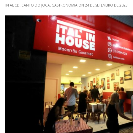
IN
ABCD
,
CANTO DO JOCA
,
GASTRONOMIA
ON
24 DE SETEMBRO DE 2023