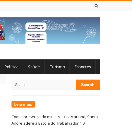
8 DE AGOSTO DE 2026
Política
Saúde
Turismo
Esportes
Site
Search
Sidebar
for:
Leia mais
Com a presença do ministro Luiz Marinho, Santo
André adere à Escola do Trabalhador 4.0