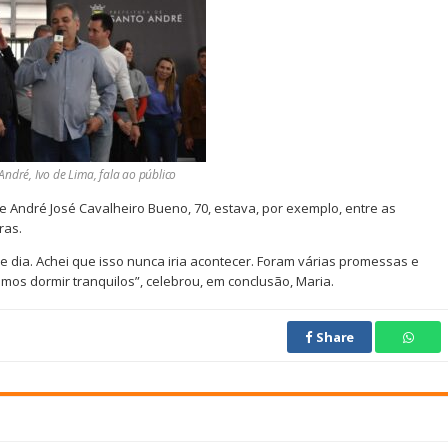
ndré, Ivo de Lima, fala ao público
e André José Cavalheiro Bueno, 70, estava, por exemplo, entre as
ras.
dia. Achei que isso nunca iria acontecer. Foram várias promessas e
s dormir tranquilos”, celebrou, em conclusão, Maria.
Share