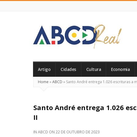
ABCD
Real
Artigo
Cidades
Cultura
Economia
Home
»
ABCD
»
Santo André entrega 1.026 escrituras a 
Santo André entrega 1.026 es
II
IN
ABCD
ON
22 DE OUTUBRO DE 2023