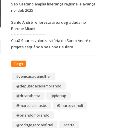
São Caetano amplia liderança regional e avança
no Ideb 2025
Santo André refloresta área degradada no
Parque Miami
Cauã Soares valoriza vitória do Santo André e
projeta sequência na Copa Paulista
Tags
#vemcasadamulher
@deputadacarlamorando
@drcarabetta
@jdoriajr
@marcelolimasbc
@marcovinholi
@orlandomorando
@rodrigogarciaoficial
Acerta