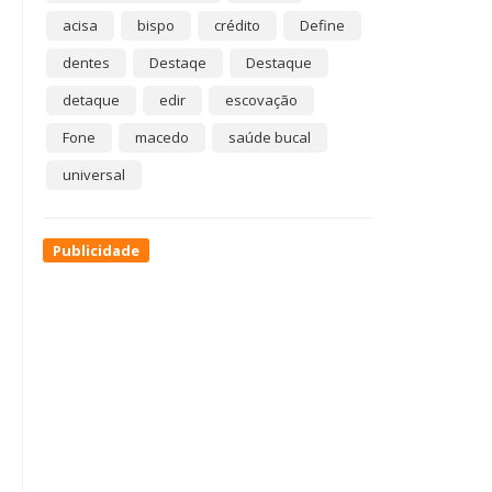
acisa
bispo
crédito
Define
dentes
Destaqe
Destaque
detaque
edir
escovação
Fone
macedo
saúde bucal
universal
Publicidade