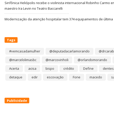
Sinfônica Heliópolis recebe o violinista internacional Robinho Carmo 
maestro Ira Levin no Teatro Baccarelli
Modernização da atenção hospitalar tem 374 equipamentos de última
Tags
#vemcasadamulher
@deputadacarlamorando
@drcarab
@marcelolimasbc
@marcovinholi
@orlandomorando
Acerta
acisa
bispo
crédito
Define
dentes
detaque
edir
escovação
Fone
macedo
s
Publicidade