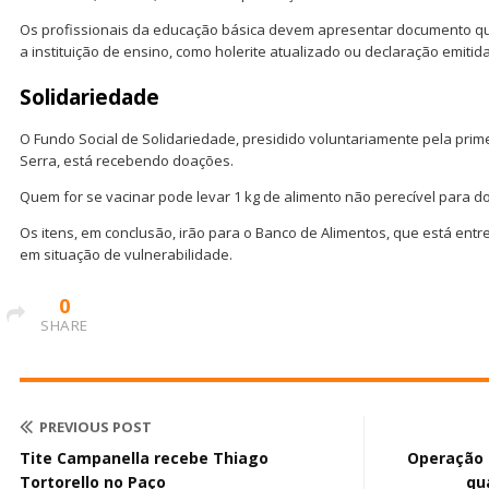
Os profissionais da educação básica devem apresentar documento qu
a instituição de ensino, como holerite atualizado ou declaração emitida
Solidariedade
O Fundo Social de Solidariedade, presidido voluntariamente pela prim
Serra, está recebendo doações.
Quem for se vacinar pode levar 1 kg de alimento não perecível para do
Os itens, em conclusão, irão para o Banco de Alimentos, que está entr
em situação de vulnerabilidade.
0
SHARE
PREVIOUS POST
Tite Campanella recebe Thiago
Operação 
Tortorello no Paço
qu