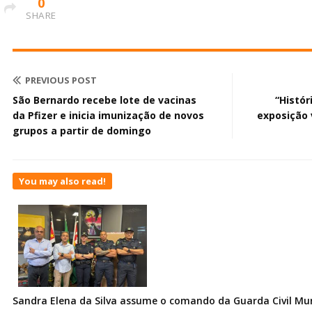
0
SHARE
PREVIOUS POST
São Bernardo recebe lote de vacinas
“Histór
da Pfizer e inicia imunização de novos
exposição 
grupos a partir de domingo
You may also read!
Sandra Elena da Silva assume o comando da Guarda Civil Muni