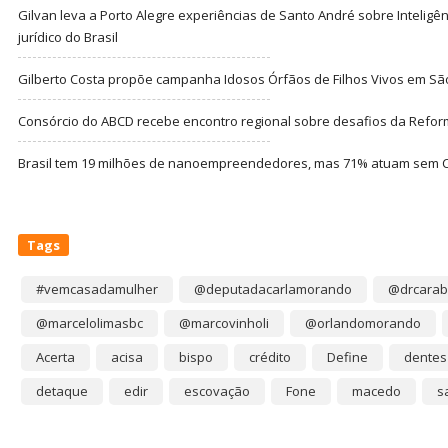
Gilvan leva a Porto Alegre experiências de Santo André sobre Inteligênc
jurídico do Brasil
Gilberto Costa propõe campanha Idosos Órfãos de Filhos Vivos em Sã
Consórcio do ABCD recebe encontro regional sobre desafios da Refor
Brasil tem 19 milhões de nanoempreendedores, mas 71% atuam sem CN
Tags
#vemcasadamulher
@deputadacarlamorando
@drcarab
@marcelolimasbc
@marcovinholi
@orlandomorando
Acerta
acisa
bispo
crédito
Define
dentes
detaque
edir
escovação
Fone
macedo
s