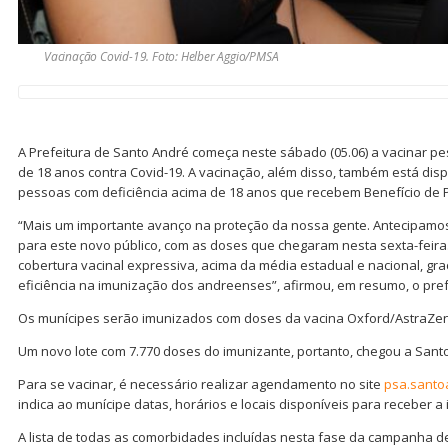
Vacinação Covid-19. Foto: Helber Aggio/PMSA
A Prefeitura de Santo André começa neste sábado (05.06) a vacinar 
de 18 anos contra Covid-19. A vacinação, além disso, também está dis
pessoas com deficiência acima de 18 anos que recebem Benefício de 
“Mais um importante avanço na proteção da nossa gente. Antecipamos
para este novo público, com as doses que chegaram nesta sexta-feir
cobertura vacinal expressiva, acima da média estadual e nacional, g
eficiência na imunização dos andreenses”, afirmou, em resumo, o pref
Os munícipes serão imunizados com doses da vacina Oxford/AstraZene
Um novo lote com 7.770 doses do imunizante, portanto, chegou a Santo 
Para se vacinar, é necessário realizar agendamento no site
psa.santo
indica ao munícipe datas, horários e locais disponíveis para receber a
A lista de todas as comorbidades incluídas nesta fase da campanha de