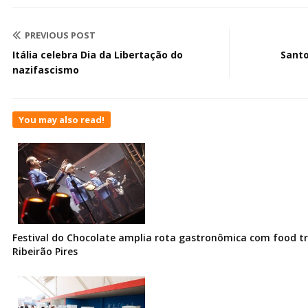
PREVIOUS POST
Itália celebra Dia da Libertação do
Santo
nazifascismo
You may also read!
Festival do Chocolate amplia rota gastronômica com food t
Ribeirão Pires