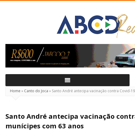
ABCD
Real
Home
»
Canto do Joca
»
Santo André antecipa vacinação contra Covid-1
Santo André antecipa vacinação contr
munícipes com 63 anos