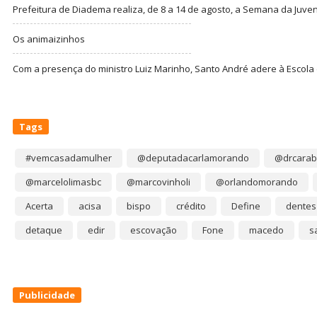
Prefeitura de Diadema realiza, de 8 a 14 de agosto, a Semana da Juve
Os animaizinhos
Com a presença do ministro Luiz Marinho, Santo André adere à Escola
Tags
#vemcasadamulher
@deputadacarlamorando
@drcarab
@marcelolimasbc
@marcovinholi
@orlandomorando
Acerta
acisa
bispo
crédito
Define
dentes
detaque
edir
escovação
Fone
macedo
s
Publicidade