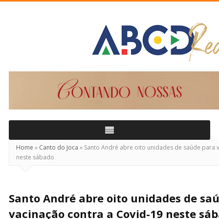
ABCD
Real
Home
»
Canto do Joca
»
Santo André abre oito unidades de saúde para v
neste sábado
Santo André abre oito unidades de sa
vacinação contra a Covid-19 neste sá