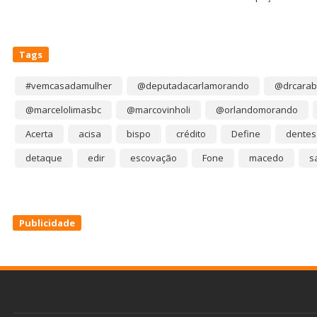
Tags
#vemcasadamulher
@deputadacarlamorando
@drcarab
@marcelolimasbc
@marcovinholi
@orlandomorando
Acerta
acisa
bispo
crédito
Define
dentes
detaque
edir
escovação
Fone
macedo
s
Publicidade