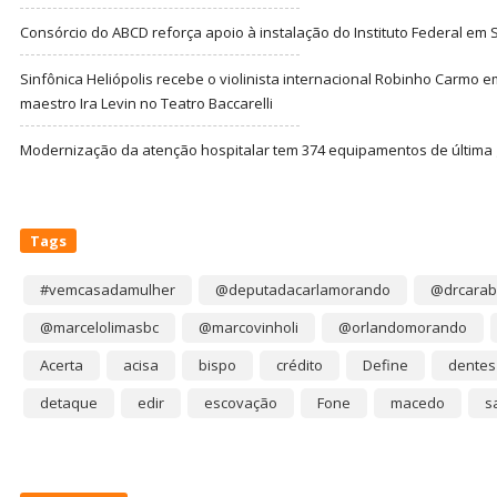
Consórcio do ABCD reforça apoio à instalação do Instituto Federal em
Sinfônica Heliópolis recebe o violinista internacional Robinho Carmo 
maestro Ira Levin no Teatro Baccarelli
Modernização da atenção hospitalar tem 374 equipamentos de última
Tags
#vemcasadamulher
@deputadacarlamorando
@drcarab
@marcelolimasbc
@marcovinholi
@orlandomorando
Acerta
acisa
bispo
crédito
Define
dentes
detaque
edir
escovação
Fone
macedo
s