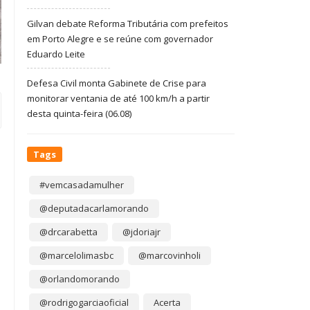
Gilvan debate Reforma Tributária com prefeitos
em Porto Alegre e se reúne com governador
Eduardo Leite
Defesa Civil monta Gabinete de Crise para
monitorar ventania de até 100 km/h a partir
desta quinta-feira (06.08)
Tags
#vemcasadamulher
@deputadacarlamorando
@drcarabetta
@jdoriajr
@marcelolimasbc
@marcovinholi
@orlandomorando
@rodrigogarciaoficial
Acerta