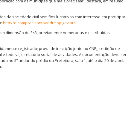
boração com os munícipes que mais precisam”, destaca, em resumo,
s da sociedade civil sem fins lucrativos com interesse em participar
k:
http://e-compras.santoandre.sp.gov.br/
.
 com dimensão de 3×3, previamente numeradas e distribuídas
idamente registrado; prova de inscrição junto ao CNPJ; certidão de
 e federal; e relatório social de atividades. A documentação deve ser
ada no 5º andar do prédio da Prefeitura, sala 1, até o dia 20 de abril.
.