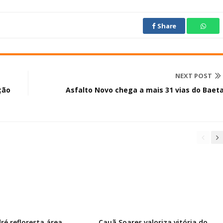
Share
NEXT POST
ção
Asfalto Novo chega a mais 31 vias do Baet
ré refloresta área
Cauã Soares valoriza vitória do