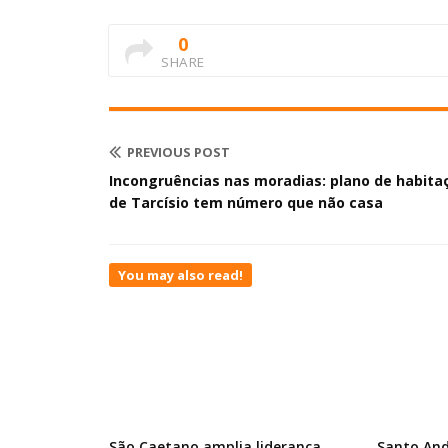
0
SHARE
PREVIOUS POST
Incongruências nas moradias: plano de habita
de Tarcísio tem número que não casa
You may also read!
São Caetano amplia liderança
Santo And