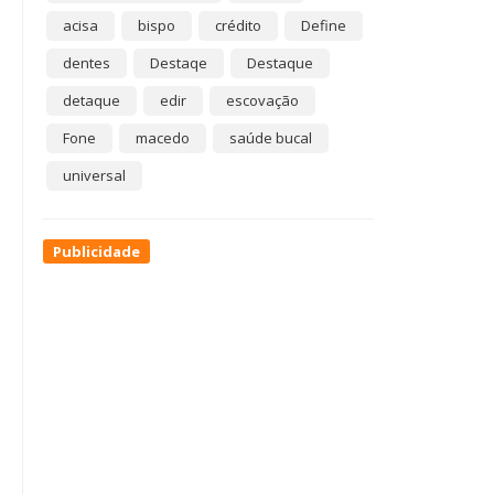
acisa
bispo
crédito
Define
dentes
Destaqe
Destaque
detaque
edir
escovação
Fone
macedo
saúde bucal
universal
Publicidade