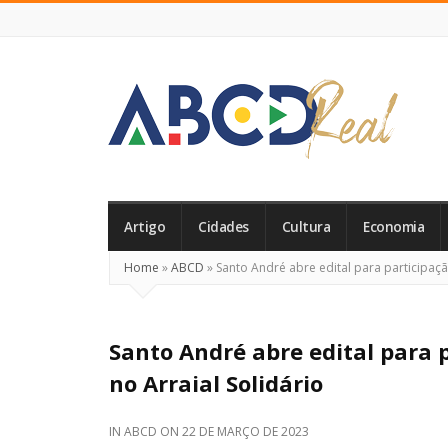
ABCD
Real
Artigo
Cidades
Cultura
Economia
Home
»
ABCD
»
Santo André abre edital para participação
Santo André abre edital para 
no Arraial Solidário
IN
ABCD
ON
22 DE MARÇO DE 2023