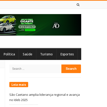
7 DE AGOSTO DE 2026
Política
Saúde
Turismo
Esportes
Site
Search
Sidebar
for:
Leia mais
São Caetano amplia liderança regional e avança
no Ideb 2025