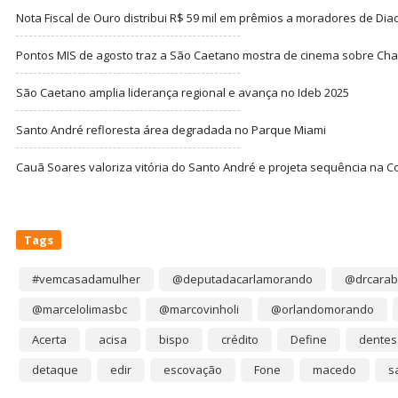
Nota Fiscal de Ouro distribui R$ 59 mil em prêmios a moradores de Di
Pontos MIS de agosto traz a São Caetano mostra de cinema sobre Cha
São Caetano amplia liderança regional e avança no Ideb 2025
Santo André refloresta área degradada no Parque Miami
Cauã Soares valoriza vitória do Santo André e projeta sequência na C
Tags
#vemcasadamulher
@deputadacarlamorando
@drcarab
@marcelolimasbc
@marcovinholi
@orlandomorando
Acerta
acisa
bispo
crédito
Define
dentes
detaque
edir
escovação
Fone
macedo
s