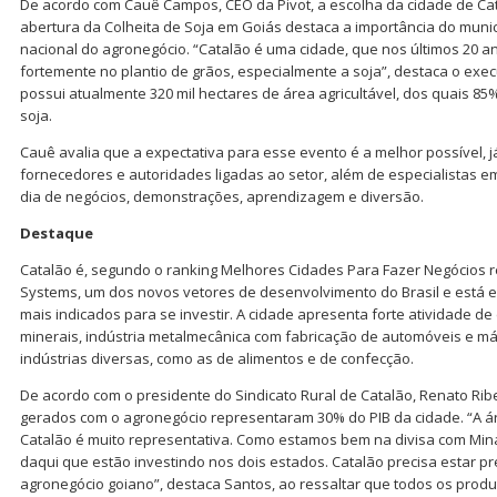
De acordo com Cauê Campos, CEO da Pivot, a escolha da cidade de Cat
abertura da Colheita de Soja em Goiás destaca a importância do munic
nacional do agronegócio. “Catalão é uma cidade, que nos últimos 20
fortemente no plantio de grãos, especialmente a soja”, destaca o exec
possui atualmente 320 mil hectares de área agricultável, dos quais 85
soja.
Cauê avalia que a expectativa para esse evento é a melhor possível, j
fornecedores e autoridades ligadas ao setor, além de especialistas
dia de negócios, demonstrações, aprendizagem e diversão.
Destaque
Catalão é, segundo o ranking Melhores Cidades Para Fazer Negócios 
Systems, um dos novos vetores de desenvolvimento do Brasil e está en
mais indicados para se investir. A cidade apresenta forte atividade d
minerais, indústria metalmecânica com fabricação de automóveis e má
indústrias diversas, como as de alimentos e de confecção.
De acordo com o presidente do Sindicato Rural de Catalão, Renato Rib
gerados com o agronegócio representaram 30% do PIB da cidade. “A á
Catalão é muito representativa. Como estamos bem na divisa com Mina
daqui que estão investindo nos dois estados. Catalão precisa estar pr
agronegócio goiano”, destaca Santos, ao ressaltar que todos os pro