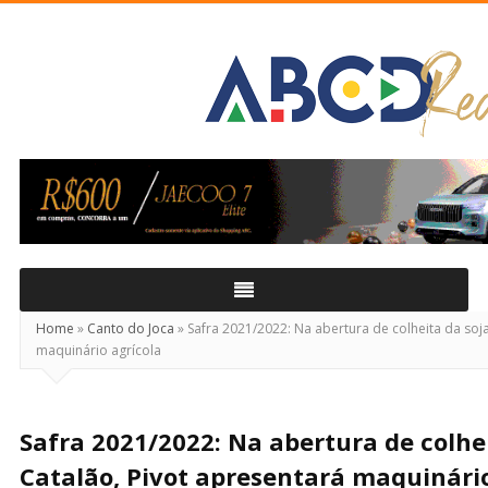
ABCD
Real
Home
»
Canto do Joca
»
Safra 2021/2022: Na abertura de colheita da soj
maquinário agrícola
Safra 2021/2022: Na abertura de colhe
Catalão, Pivot apresentará maquinário