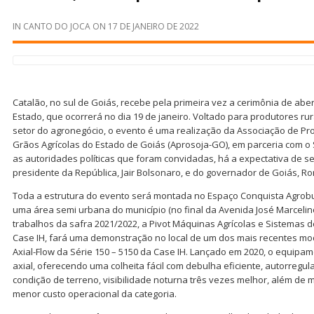
IN
CANTO DO JOCA
ON
17 DE JANEIRO DE 2022
Catalão, no sul de Goiás, recebe pela primeira vez a cerimônia de abe
Estado, que ocorrerá no dia 19 de janeiro. Voltado para produtores rur
setor do agronegócio, o evento é uma realização da Associação de Pro
Grãos Agrícolas do Estado de Goiás (Aprosoja-GO), em parceria com o S
as autoridades políticas que foram convidadas, há a expectativa de s
presidente da República, Jair Bolsonaro, e do governador de Goiás, R
Toda a estrutura do evento será montada no Espaço Conquista Agrobu
uma área semi urbana do município (no final da Avenida José Marcelin
trabalhos da safra 2021/2022, a Pivot Máquinas Agrícolas e Sistemas d
Case IH, fará uma demonstração no local de um dos mais recentes mo
Axial-Flow da Série 150 – 5150 da Case IH. Lançado em 2020, o equipam
axial, oferecendo uma colheita fácil com debulha eficiente, autorreg
condição de terreno, visibilidade noturna três vezes melhor, além de 
menor custo operacional da categoria.