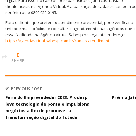
digital. Para isso, no caso de pessoas físicas e jurídicas, basta o
cliente acessar a Agência Virtual. A atualização de cadastro também p
ser feita pelo 0800 055 0195.
Para o cliente que preferir o atendimento presencial, pode verificar a
unidade mais próxima e consultar o agendamento nas agências que 
essa facilidade na Agência Virtual Sabesp no seguinte endereço:
https://agenciavirtual.sabesp.com.br/canais-atendimento
0
SHARE
PREVIOUS POST
Feira do Empreendedor 2023: Prodesp
Prêmio Jat
leva tecnologia de ponta e impulsiona
negócios a fim de promover a
transformação digital do Estado