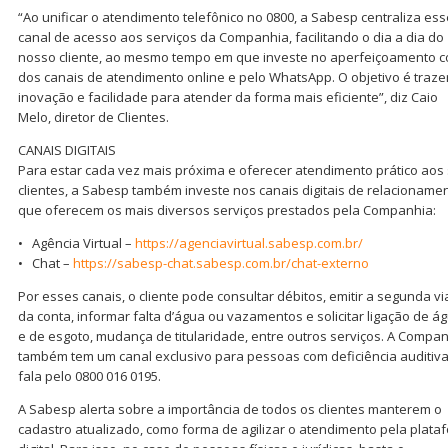
“Ao unificar o atendimento telefônico no 0800, a Sabesp centraliza ess
canal de acesso aos serviços da Companhia, facilitando o dia a dia do
nosso cliente, ao mesmo tempo em que investe no aperfeiçoamento c
dos canais de atendimento online e pelo WhatsApp. O objetivo é traze
inovação e facilidade para atender da forma mais eficiente”, diz Caio
Melo, diretor de Clientes.
CANAIS DIGITAIS
Para estar cada vez mais próxima e oferecer atendimento prático aos
clientes, a Sabesp também investe nos canais digitais de relacionamen
que oferecem os mais diversos serviços prestados pela Companhia:
• Agência Virtual –
https://agenciavirtual.sabesp.com.br/
• Chat –
https://sabesp-chat.sabesp.com.br/chat-externo
Por esses canais, o cliente pode consultar débitos, emitir a segunda vi
da conta, informar falta d’água ou vazamentos e solicitar ligação de á
e de esgoto, mudança de titularidade, entre outros serviços. A Compa
também tem um canal exclusivo para pessoas com deficiência auditiv
fala pelo 0800 016 0195.
A Sabesp alerta sobre a importância de todos os clientes manterem o
cadastro atualizado, como forma de agilizar o atendimento pela plata