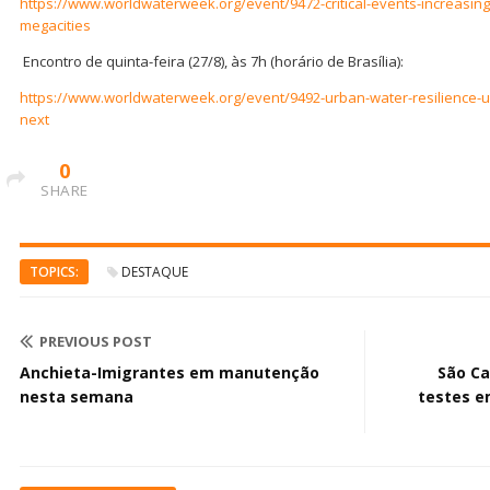
https://www.worldwaterweek.org/event/9472-critical-events-increasing-
megacities
Encontro de quinta-feira (27/8), às 7h (horário de Brasília):
https://www.worldwaterweek.org/event/9492-urban-water-resilience-
next
0
SHARE
TOPICS:
DESTAQUE
PREVIOUS POST
Anchieta-Imigrantes em manutenção
São Ca
nesta semana
testes e