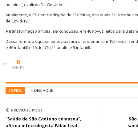
hospital”, explicou Dr. Geraldo.
Atualmente, o PS Central dispõe de 152 leitos, dos quais 31 já estão s
de Covid-19.
A transformação amplia, em conclusão, em 40 novos leitos para trata
Dessa forma, o equipamento passará a funcionar com 192 leitos, send
e 46 infantil) e 16 de UTI (11 adulto e 5 infantil).
0
SHARE
TOPICS:
DESTAQUE
PREVIOUS POST
“Saúde de São Caetano colapsou”,
São
afirma infectologista Fábio Leal
sani