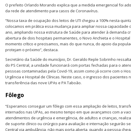
O prefeito Orlando Morando explica que a medida emergencial foi ad
da rede de atendimento para casos de Coronavírus.
“Nossa taxa de ocupação dos leitos de UTI chegou a 100% nesta quinta-f
colocamos em prática essa mudança para ampliar nossa capacidade 
ano, ampliando nossa estrutura de Saúde para atender à demanda cr
abertura de dois hospitais permanentes, o Novo Anchieta e o Hospita
momento crítico e precisamos, mais do que nunca, do apoio da popula
protejam o próximo”, destaca.
Secretário da Saúde do município, Dr. Geraldo Reple Sobrinho ressalt
do PS Central, a unidade funcionará com portas fechadas para o atend
pessoas contaminadas pela Covid-19, assim como já ocorre com o Hospi
Urgência e Hospital de Clínicas. Neste caso, o ingresso dos paciente
transferência das nove UPAs e PA Taboão.
Fôlego
“Esperamos conseguir um fôlego com essa ampliação de leitos, transfe
internados nas UPAs, ao mesmo tempo em que avançamos com a vaci
atendimentos de urgência e emergência, de adultos e crianças, reali
de suporte clínico ou cirúrgico para avaliação e internação seguirão
Central via ambulância, não mais porta aberta, quando a pessoa cheg