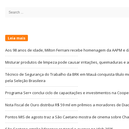
Site
Sidebar
Search
for:
Leia mais
Aos 98 anos de idade, Milton Ferriani recebe homenagem da AAPM e dá 
Misturar produtos de limpeza pode causar irritações, queimaduras e at
Técnico de Segurança do Trabalho da BRK em Mauá conquista título m
pela Seleção Brasileira
Programa Ser+ conclui ciclo de capacitações e investimentos na Coope
Nota Fiscal de Ouro distribui R$ 59 mil em prêmios a moradores de Di
Pontos MIS de agosto traz a São Caetano mostra de cinema sobre Cha
São Caetano amplia liderança regional e avança no Ideb 2025