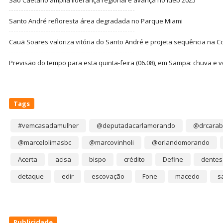
Santo André refloresta área degradada no Parque Miami
Cauã Soares valoriza vitória do Santo André e projeta sequência na C
Previsão do tempo para esta quinta-feira (06.08), em Sampa: chuva e 
Tags
#vemcasadamulher
@deputadacarlamorando
@drcarab
@marcelolimasbc
@marcovinholi
@orlandomorando
Acerta
acisa
bispo
crédito
Define
dentes
detaque
edir
escovação
Fone
macedo
s
Publicidade