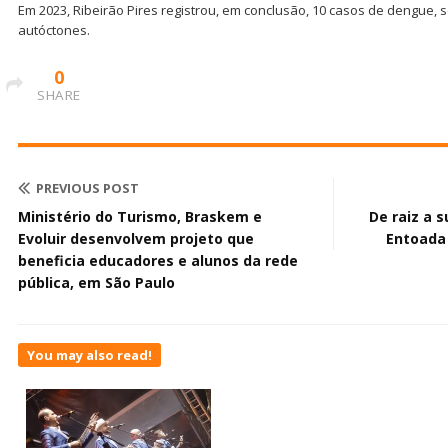
Em 2023, Ribeirão Pires registrou, em conclusão, 10 casos de dengue, 
autóctones.
0
SHARE
PREVIOUS POST
Ministério do Turismo, Braskem e
De raiz a 
Evoluir desenvolvem projeto que
Entoada
beneficia educadores e alunos da rede
pública, em São Paulo
You may also read!