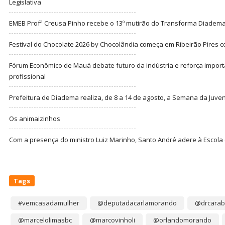
Legislativa
EMEB Profª Creusa Pinho recebe o 13º mutirão do Transforma Diadem
Festival do Chocolate 2026 by Chocolândia começa em Ribeirão Pires c
Fórum Econômico de Mauá debate futuro da indústria e reforça import
profissional
Prefeitura de Diadema realiza, de 8 a 14 de agosto, a Semana da Juve
Os animaizinhos
Com a presença do ministro Luiz Marinho, Santo André adere à Escola
Tags
#vemcasadamulher
@deputadacarlamorando
@drcarab
@marcelolimasbc
@marcovinholi
@orlandomorando