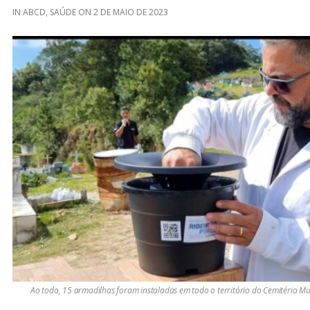
IN
ABCD
,
SAÚDE
ON
2 DE MAIO DE 2023
Ao todo, 15 armadilhas foram instaladas em todo o território do Cemitério 