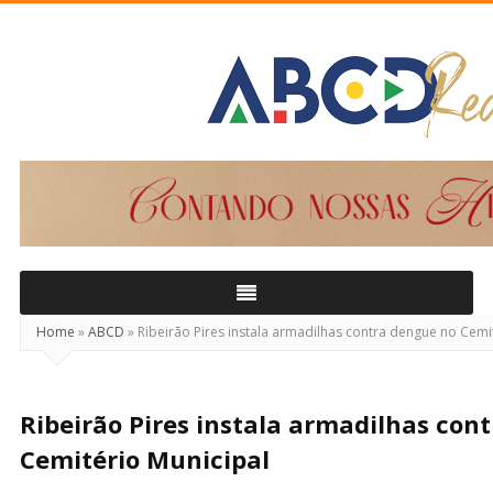
ABCD
Real
Home
»
ABCD
»
Ribeirão Pires instala armadilhas contra dengue no Cemi
Ribeirão Pires instala armadilhas con
Cemitério Municipal