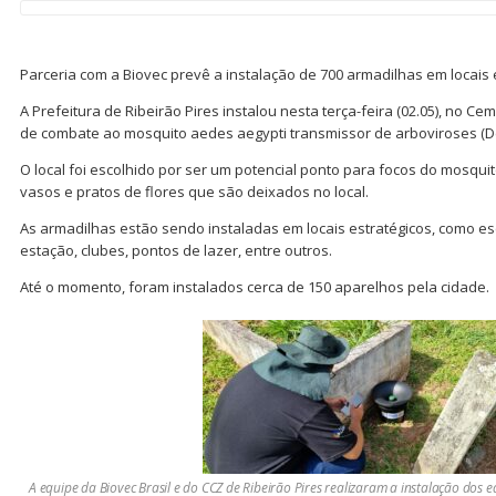
Parceria com a Biovec prevê a instalação de 700 armadilhas em locais 
A Prefeitura de Ribeirão Pires instalou nesta terça-feira (02.05), no Ce
de combate ao mosquito aedes aegypti transmissor de arboviroses (D
O local foi escolhido por ser um potencial ponto para focos do mosqu
vasos e pratos de flores que são deixados no local.
As armadilhas estão sendo instaladas em locais estratégicos, como e
estação, clubes, pontos de lazer, entre outros.
Até o momento, foram instalados cerca de 150 aparelhos pela cidade.
A equipe da Biovec Brasil e do CCZ de Ribeirão Pires realizaram a instalação dos