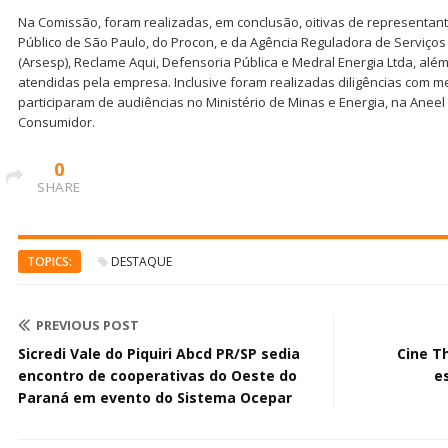
Na Comissão, foram realizadas, em conclusão, oitivas de representante
Público de São Paulo, do Procon, e da Agência Reguladora de Serviços
(Arsesp), Reclame Aqui, Defensoria Pública e Medral Energia Ltda, alé
atendidas pela empresa. Inclusive foram realizadas diligências com m
participaram de audiências no Ministério de Minas e Energia, na Aneel
Consumidor.
0
SHARE
TOPICS:
DESTAQUE
PREVIOUS POST
Sicredi Vale do Piquiri Abcd PR/SP sedia
Cine T
encontro de cooperativas do Oeste do
e
Paraná em evento do Sistema Ocepar