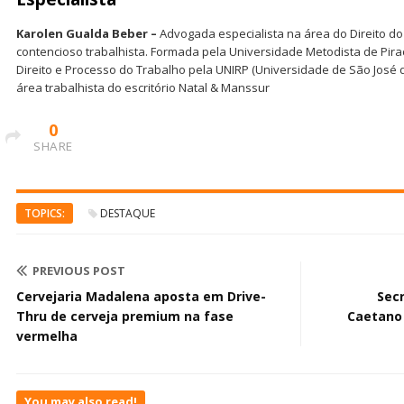
Karolen Gualda Beber –
Advogada especialista na área do Direito d
contencioso trabalhista. Formada pela Universidade Metodista de Pir
Direito e Processo do Trabalho pela UNIRP (Universidade de São José 
área trabalhista do escritório Natal & Manssur
0
SHARE
TOPICS:
DESTAQUE
PREVIOUS POST
Cervejaria Madalena aposta em Drive-
Sec
Thru de cerveja premium na fase
Caetano
vermelha
You may also read!