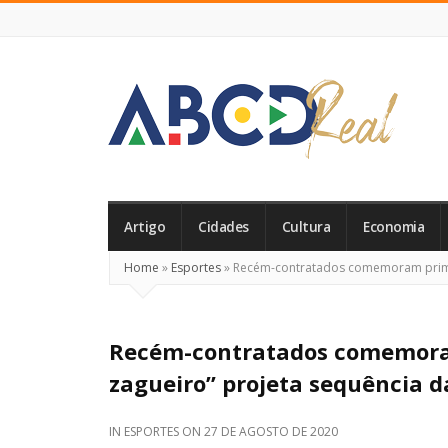
ABCD
Real
Artigo
Cidades
Cultura
Economia
Home
»
Esportes
»
Recém-contratados comemoram primeir
Recém-contratados comemoram
zagueiro” projeta sequência da
IN
ESPORTES
ON
27 DE AGOSTO DE 2020