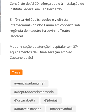
Consórcio do ABCD reforça apoio à instalação do
Instituto Federal em São Bernardo
Sinfônica Heliópolis recebe o violinista
internacional Robinho Carmo em concerto sob
regência do maestro Ira Levin no Teatro
Baccarelli
Modernização da atenção hospitalar tem 374
equipamentos de última geração em São
Caetano do Sul
Tags
#vemcasadamulher
@deputadacarlamorando
@drcarabetta
@jdoriajr
@marcelolimasbc
@marcovinholi