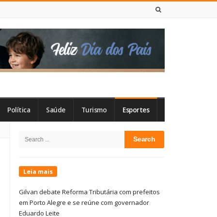
6 DE AGOSTO DE 2026
Política
Saúde
Turismo
Esportes
Site
Search
Sidebar
for:
Leia mais
Gilvan debate Reforma Tributária com prefeitos
em Porto Alegre e se reúne com governador
Eduardo Leite