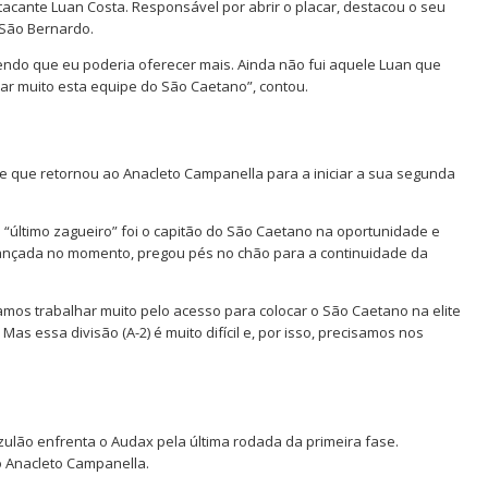
acante Luan Costa. Responsável por abrir o placar, destacou o seu
 São Bernardo.
ndo que eu poderia oferecer mais. Ainda não fui aquele Luan que
dar muito esta equipe do São Caetano”, contou.
sde que retornou ao Anacleto Campanella para a iniciar a sua segunda
 “último zagueiro” foi o capitão do São Caetano na oportunidade e
lcançada no momento, pregou pés no chão para a continuidade da
Vamos trabalhar muito pelo acesso para colocar o São Caetano na elite
as essa divisão (A-2) é muito difícil e, por isso, precisamos nos
Azulão enfrenta o Audax pela última rodada da primeira fase.
o Anacleto Campanella.