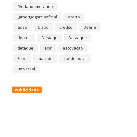
@orlandomorando
@rodrigogarciaoficial
Acerta
acisa
bispo
crédito
Define
dentes
Destaqe
Destaque
detaque
edir
escovação
Fone
macedo
saúde bucal
universal
Publicidade