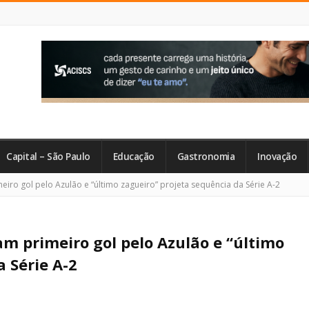
Capital – São Paulo
Educação
Gastronomia
Inovação
o gol pelo Azulão e “último zagueiro” projeta sequência da Série A-2
 primeiro gol pelo Azulão e “último
 Série A-2