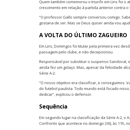
Quem também comemorou o triunfo em Lins foi o at
crescimento em relação à partida anterior contra o
“O professor Gallo sempre conversou comigo. Sabe
gostaria de ser. Mas se Deus quiser ainda vou aju
A VOLTA DO ÚLTIMO ZAGUEIRO
Em Lins, Domingos foi titular pela primeira vez de
passagem pelo clube, e não decepcionou.
Responsável por substituir o suspenso Sandoval, o
ainda fez um golaço. Mas, apesar da felicidade a
Série A-2.
“O nosso objetivo era classificar, e conseguimos. 
do futebol paulista. Todo mundo está focado nisso. M
dedicar”, explicou o defensor.
Sequência
Em segundo lugar na classificação da Série A-2, o 
Confronto que acontece no domingo (30), às 11h, n