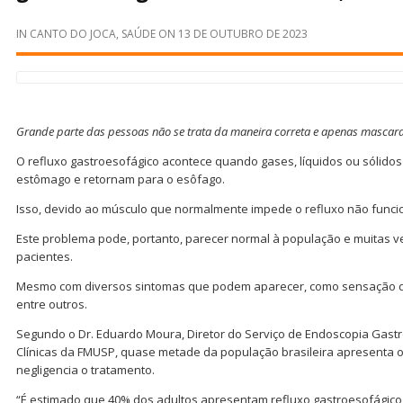
IN
CANTO DO JOCA
,
SAÚDE
ON
13 DE OUTUBRO DE 2023
Grande parte das pessoas não se trata da maneira correta e apenas masca
O refluxo gastroesofágico acontece quando gases, líquidos ou sólido
estômago e retornam para o esôfago.
Isso, devido ao músculo que normalmente impede o refluxo não funci
Este problema pode, portanto, parecer normal à população e muitas v
pacientes.
Mesmo com diversos sintomas que podem aparecer, como sensação de
entre outros.
Segundo o Dr. Eduardo Moura, Diretor do Serviço de Endoscopia Gastro
Clínicas da FMUSP, quase metade da população brasileira apresenta 
negligencia o tratamento.
“É estimado que 40% dos adultos apresentam refluxo gastroesofágico