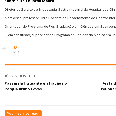
Sobre o Dr. Eduardo Moura
Diretor do Serviço de Endoscopia Gastrointestinal do Hospital das Clí
Além disso, professor Livre-Docente do Departamento de Gastroenter
Orientador do Programa de Pós-Graduação em Ciências em Gastroent
E, em conslusão, supervisor do Programa de Residência Médica em 
0
SHARE
PREVIOUS POST
Passarela flutuante é atração no
Festa 
Parque Bruno Covas
reunira
You may also read!