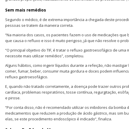
Sem mais remédios
Segundo o médico, é de extrema importância a chegada deste proced
pessoas se tratem da maneira correta.
“Na maioria dos casos, os pacientes fazem o uso de medicações que 
que causa o refluxo e isso é muito perigoso, já que não resolve o prob
“O principal objetivo do TIF, é tratar o refluxo gastroesofágico de um
necessite mais utilizar remédios”, completou.
Alguns hábitos, como ingerir líquidos durante a refeição, não mastigar
comer, fumar, beber, consumir muita gordura e doces podem influenc
refluxo gastroesofágico.
E, quando não tratado corretamente, a doença pode trazer outros pro
cardíaca, problemas respiratórios, tosse contínua, regurgitação, esôfa
e pirose.
“Por conta disso, não é recomendado utilizar os inibidores da bomba 
medicamentos que reduzem a produção de ácido gástrico, mas sim busc
elas, se este procedimento endoscópico é indicado”, finaliza.