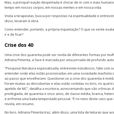
Mas, a principal reação despertada é chorar de rir com o mais humano
tempo em nossos corpos, em nossas mentes e em nossa vida.
Visita a terapeutas, busca por respostas na espiritualidade e entrevi
disso, levaram à obra.
Como entender, portanto, a própria inquietação? O que se sente exa
ir e de ficar?
Crise dos 40
Uma crise dos quarenta pode ser vivida de diferentes formas por mulh
Adriana Pimenta, a fase é marcada por uma jornada de profundo aut
“Pesquisei literatura especializada, entrevistei estudiosos, falei com 
entender onde elas estão posicionadas em uma sociedade machista q
ao passo que envelhecem. Questionei se a crise dos quarenta é molda
Foram muitas as descobertas e elas estão contidas no livro, no qual tr
apelido de MC”, detalha a escritora, acrescentando que são crônicas 
privilegiada, de quarenta e cinco anos, de classe média, branca, hete
e enfrenta uma baita tempestade pessoal. “É no meio deste caos que co
revela, em resumo.
No livro, Adriana Pimenta traz, além disso, uma lista de leituras que 