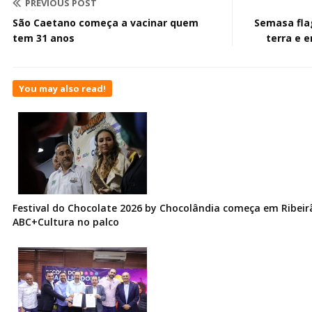
PREVIOUS POST
São Caetano começa a vacinar quem
Semasa fla
tem 31 anos
terra e 
You may also read!
Festival do Chocolate 2026 by Chocolândia começa em Ribeir
ABC+Cultura no palco