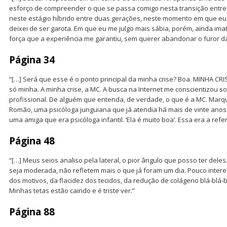
esforço de compreender o que se passa comigo nesta transição entre 
neste estágio híbrido entre duas gerações, neste momento em que eu 
deixei de ser garota. Em que eu me julgo mais sábia, porém, ainda ima
força que a experiência me garantiu, sem querer abandonar o furor d
Página 34
“[…] Será que esse é o ponto principal da minha crise? Boa. MINHA CRI
só minha. A minha crise, a MC. A busca na Internet me conscientizou 
profissional. De alguém que entenda, de verdade, o que é a MC. Marq
Romão, uma psicóloga junguiana que já atendia há mais de vinte anos.
uma amiga que era psicóloga infantil. ‘Ela é muito boa’. Essa era a refe
Página 48
“[…] Meus seios analiso pela lateral, o pior ângulo que posso ter del
seja moderada, não refletem mais o que já foram um dia. Pouco inter
dos motivos, da flacidez dos tecidos, da redução de colágeno blá-blá-
Minhas tetas estão caindo e é triste ver.”
Página 88