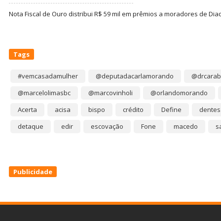
Nota Fiscal de Ouro distribui R$ 59 mil em prêmios a moradores de Di
Tags
#vemcasadamulher
@deputadacarlamorando
@drcarab
@marcelolimasbc
@marcovinholi
@orlandomorando
Acerta
acisa
bispo
crédito
Define
dentes
detaque
edir
escovação
Fone
macedo
s
Publicidade