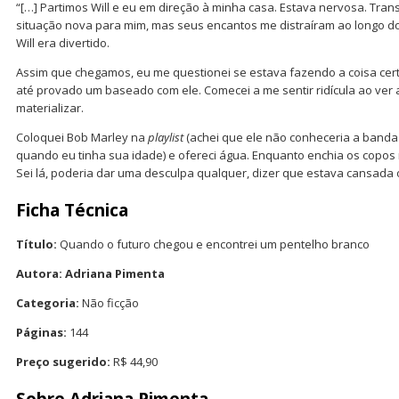
“[…] Partimos Will e eu em direção à minha casa. Estava nervosa. Tra
situação nova para mim, mas seus encantos me distraíram ao longo d
Will era divertido.
Assim que chegamos, eu me questionei se estava fazendo a coisa cert
até provado um baseado com ele. Comecei a me sentir ridícula ao ver
materializar.
Coloquei Bob Marley na
playlist
(achei que ele não conheceria a banda
quando eu tinha sua idade) e ofereci água. Enquanto enchia os copos 
Sei lá, poderia dar uma desculpa qualquer, dizer que estava cansada
Ficha Técnica
Título:
Quando o futuro chegou e encontrei um pentelho branco
Autora: Adriana Pimenta
Categoria:
Não ficção
Páginas:
144
Preço sugerido:
R$ 44,90
Sobre Adriana Pimenta