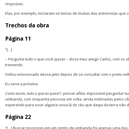
respostas.
Elas, por exemplo, tornaram-se temas de muitas das entrevistas que 
Trechos da obra
Página 11
“[…]
– Pergunta tudo o que você quiser – disse meu amigo Carlos, com os ol
tremendo.
Voltou emocionado desse jeito depois de se consultar com o preto-vel
Eu seria a próxima.
Como assim, tudo o que eu quiser?
, pensei aflita. Impossível perguntar 
umbanda, com cinquenta pessoas em volta, ainda inebriadas pelos câ
esperando para ouvir alguma coisa lá do céu que daqui da terra não d
Página 22
“[…] Buscar respostas em um centro de umbanda foi apenas uma das m