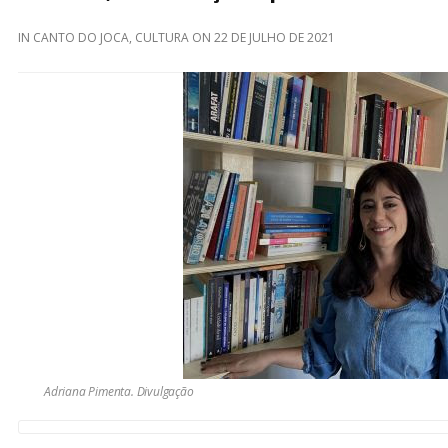
IN
CANTO DO JOCA
,
CULTURA
ON
22 DE JULHO DE 2021
Adriana Pimenta. Divulgação