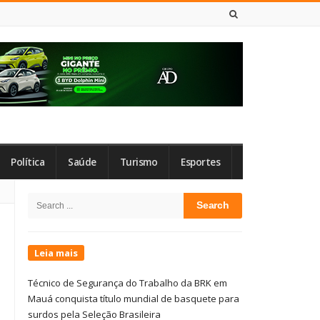
7 DE AGOSTO DE 2026
Política
Saúde
Turismo
Esportes
Site
Search
Sidebar
for:
Leia mais
Técnico de Segurança do Trabalho da BRK em
Mauá conquista título mundial de basquete para
surdos pela Seleção Brasileira