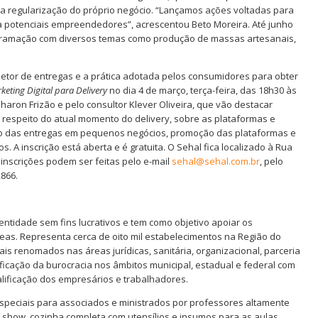
 regularização do próprio negócio. “Lançamos ações voltadas para
a potenciais empreendedores”, acrescentou Beto Moreira. Até junho
ogramação com diversos temas como produção de massas artesanais,
setor de entregas e a prática adotada pelos consumidores para obter
keting Digital para Delivery
no dia 4 de março, terça-feira, das 18h30 às
haron Frizão e pelo consultor Klever Oliveira, que vão destacar
 respeito do atual momento do delivery, sobre as plataformas e
ão das entregas em pequenos negócios, promoção das plataformas e
. A inscrição está aberta e é gratuita. O Sehal fica localizado à Rua
 inscrições podem ser feitas pelo e-mail
sehal@sehal.com.br
, pelo
866.
entidade sem fins lucrativos e tem como objetivo apoiar os
as. Representa cerca de oito mil estabelecimentos na Região do
is renomados nas áreas jurídicas, sanitária, organizacional, parceria
ificação da burocracia nos âmbitos municipal, estadual e federal com
alificação dos empresários e trabalhadores.
speciais para associados e ministrados por professores altamente
 show, cozinha completa com utensílios e insumos para as aulas