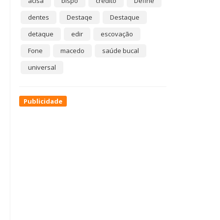
acisa
bispo
crédito
Define
dentes
Destaqe
Destaque
detaque
edir
escovação
Fone
macedo
saúde bucal
universal
Publicidade