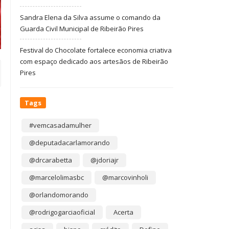
Sandra Elena da Silva assume o comando da
Guarda Civil Municipal de Ribeirão Pires
Festival do Chocolate fortalece economia criativa
com espaço dedicado aos artesãos de Ribeirão
Pires
Tags
#vemcasadamulher
@deputadacarlamorando
@drcarabetta
@jdoriajr
@marcelolimasbc
@marcovinholi
@orlandomorando
@rodrigogarciaoficial
Acerta