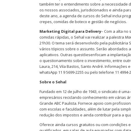
também ter o entendimento sobre a necessidade da
os nossos associados, jurisdicionados e ainda par
deste ano, a agenda de cursos do Sehal inclui pr
crepes, comidas de boteco e gestão de negócios.
Marketing Digital para Delivery
– Com a alta no 
comidas rápidas, o Sehal vai realizar a palestra
Mar
21h30. O tema será desenvolvido pela publicitária S
vários tópicos sobre o assunto. Serão abordados a
aplicativos. Outras questõesenfocam a implantaç
o questionamento sobre o investimento, entre outros
Laura, 214, Vila Bastos, Santo André. Informações e
whatsApp 11 9 5699-2255 ou pelo telefone 11 4994-2
Sobre o Sehal
Fundado em 12 de julho de 1943, o sindicato é uma 
empresários reciclando conhecimento em várias áre
Grande ABC Paulista. Fornece apoio com profissiona
com escolas e faculdades, além de lutar pela simpl
redução dos impostos e ainda contribuir para a qu
Oferece ainda cursos gratuitos ou com condições e
qualificados, em salas de aula equipadas com data