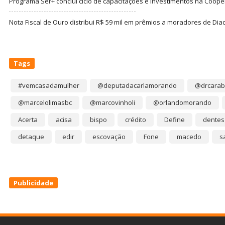
Programa Ser+ conclui ciclo de capacitações e investimentos na Coope
Nota Fiscal de Ouro distribui R$ 59 mil em prêmios a moradores de Di
Tags
#vemcasadamulher
@deputadacarlamorando
@drcarab
@marcelolimasbc
@marcovinholi
@orlandomorando
Acerta
acisa
bispo
crédito
Define
dentes
detaque
edir
escovação
Fone
macedo
s
Publicidade