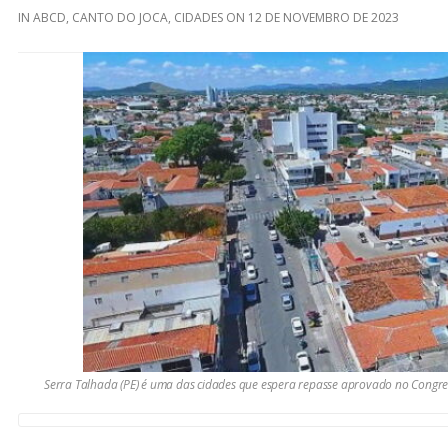
IN
ABCD
,
CANTO DO JOCA
,
CIDADES
ON
12 DE NOVEMBRO DE 2023
Serra Talhada (PE) é uma das cidades que espera repasse aprovado no Congres