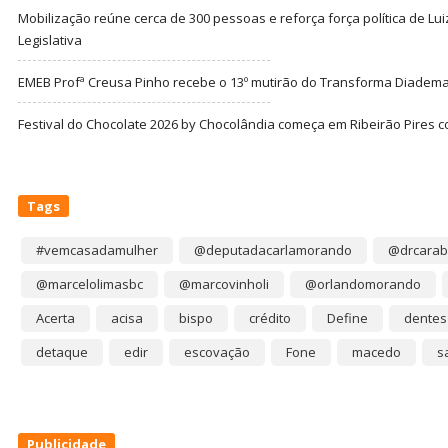
Mobilização reúne cerca de 300 pessoas e reforça força política de Lu
Legislativa
EMEB Profª Creusa Pinho recebe o 13º mutirão do Transforma Diadem
Festival do Chocolate 2026 by Chocolândia começa em Ribeirão Pires c
Tags
#vemcasadamulher
@deputadacarlamorando
@drcarab
@marcelolimasbc
@marcovinholi
@orlandomorando
Acerta
acisa
bispo
crédito
Define
dentes
detaque
edir
escovação
Fone
macedo
s
Publicidade