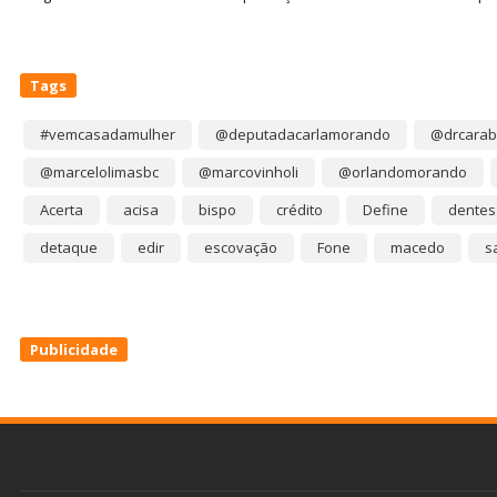
Tags
#vemcasadamulher
@deputadacarlamorando
@drcarab
@marcelolimasbc
@marcovinholi
@orlandomorando
Acerta
acisa
bispo
crédito
Define
dentes
detaque
edir
escovação
Fone
macedo
s
Publicidade