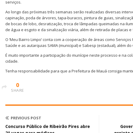
serviços.
Ao longo das próximas três semanas serão realizadas diversas interv
capinação, poda de árvores, tapa-buracos, pintura de guias, sinalizaç
de bocas de lobo, desratização, troca de lâmpadas queimadas na il
de água e esgoto e da sinalização viária, além de retirada de placas e 
O ‘Meu Bairro Limpo’ conta com a cooperação de áreas como Serviços
Saúde e as autarquias SAMA (municipal) e Sabesp (estadual), além do
É muito importante a participação do munícipe neste processo e na co
cidade.
Tenha responsabilidade para que a Prefeitura de Mauá consiga mante
0
SHARE
PREVIOUS POST
Concurso Público de Ribeirão Pires abre
Gover
21 vagas para médicos
projeto 