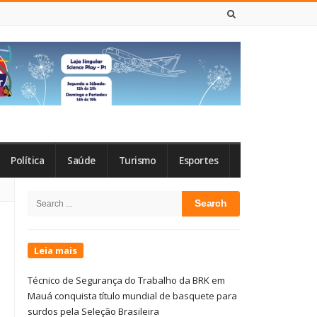
7 DE AGOSTO DE 2026
Política
Saúde
Turismo
Esportes
Site
Search
Sidebar
for:
Leia mais
Técnico de Segurança do Trabalho da BRK em
Mauá conquista título mundial de basquete para
surdos pela Seleção Brasileira