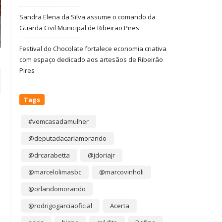
Sandra Elena da Silva assume o comando da
Guarda Civil Municipal de Ribeirão Pires
Festival do Chocolate fortalece economia criativa
com espaço dedicado aos artesãos de Ribeirão
Pires
Tags
#vemcasadamulher
@deputadacarlamorando
@drcarabetta
@jdoriajr
@marcelolimasbc
@marcovinholi
@orlandomorando
@rodrigogarciaoficial
Acerta