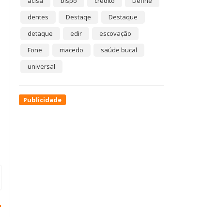
acisa
bispo
crédito
Define
dentes
Destaqe
Destaque
detaque
edir
escovação
Fone
macedo
saúde bucal
universal
Publicidade