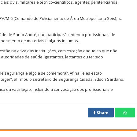
ais civis, militares e técnico-científicos, agentes penitenciários,
PA/M-6 (Comando de Policiamento de Área Metropolitana Seis), na
úde de Santo André, que participará cedendo profissionais de
necimento de materiais e alguns insumos.
 estão na ativa das instituições, com exceção daqueles que não
autoridades de saúde (gestantes, lactantes ou ter sido
 de segurança é algo a se comemorar. Afinal, eles estão
eger”, afirmou o secretário de Segurança Cidadã, Edson Sardano.
tica da vacinação, incluindo a convocação dos profissionais e
Share