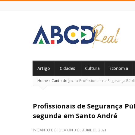
ABCD
Real
Artigo
Cidades
Cultura
Economia
Home
»
Canto do Joca
»
Profissionais de Segurança Púb
Profissionais de Segurança P
segunda em Santo André
IN
CANTO DO JOCA
ON
3 DE ABRIL DE 2021