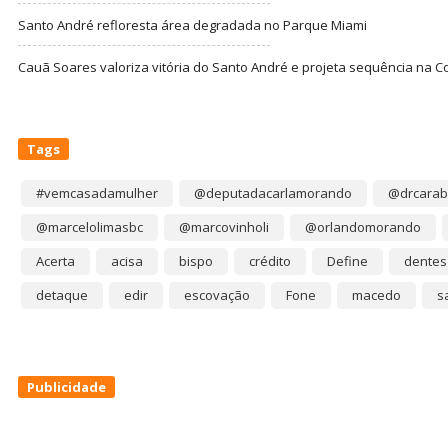
Santo André refloresta área degradada no Parque Miami
Cauã Soares valoriza vitória do Santo André e projeta sequência na C
Tags
#vemcasadamulher
@deputadacarlamorando
@drcarab
@marcelolimasbc
@marcovinholi
@orlandomorando
Acerta
acisa
bispo
crédito
Define
dentes
detaque
edir
escovação
Fone
macedo
s
Publicidade