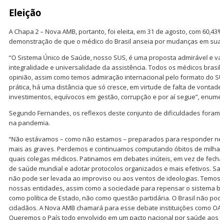
E
leição
A Chapa 2 – Nova AMB, portanto, foi eleita, em 31 de agosto, com 60,43
demonstração de que o médico do Brasil anseia por mudanças em sua
“O Sistema Único de Saúde, nosso SUS, é uma proposta admirável e 
integralidade e universalidade da assistência. Todos os médicos bras
opinião, assim como temos admiração internacional pelo formato do SU
prática, há uma distância que só cresce, em virtude de falta de vontade 
investimentos, equívocos em gestão, corrupção e por aí segue”, enume
Segundo Fernandes, os reflexos deste conjunto de dificuldades fora
na pandemia.
“Não estávamos – como não estamos – preparados para responder 
mais as graves. Perdemos e continuamos computando óbitos de milhare
quais colegas médicos. Patinamos em debates inúteis, em vez de fech
de saúde mundial e adotar protocolos organizados e mais efetivos. Saú
não pode ser levada ao improviso ou aos ventos de ideologias. Temos
nossas entidades, assim como a sociedade para repensar o sistema bra
como política de Estado, não como questão partidária. O Brasil não p
cidadãos. A Nova AMB chamará para esse debate instituições como OA
Queremos o País todo envolvido em um pacto nacional por saúde aos b