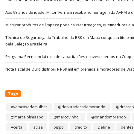
Aos 98 anos de idade, Milton Ferriani recebe homenagem da AAPM e dá 
Misturar produtos de limpeza pode causar irritações, queimaduras e at
Técnico de Segurança do Trabalho da BRK em Mauá conquista título m
pela Seleção Brasileira
Programa Ser+ conclui ciclo de capacitações e investimentos na Coope
Nota Fiscal de Ouro distribui R$ 59 mil em prêmios a moradores de Di
Tags
#vemcasadamulher
@deputadacarlamorando
@drcarab
@marcelolimasbc
@marcovinholi
@orlandomorando
Acerta
acisa
bispo
crédito
Define
dentes