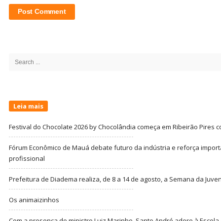
Site
Sidebar
Search
for:
Leia mais
Festival do Chocolate 2026 by Chocolândia começa em Ribeirão Pires c
Fórum Econômico de Mauá debate futuro da indústria e reforça import
profissional
Prefeitura de Diadema realiza, de 8 a 14 de agosto, a Semana da Juve
Os animaizinhos
Com a presença do ministro Luiz Marinho, Santo André adere à Escola