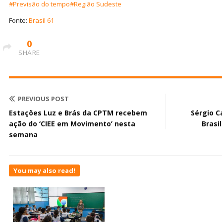
#Previsão do tempo
#Região Sudeste
Fonte:
Brasil 61
0
SHARE
PREVIOUS POST
Estações Luz e Brás da CPTM recebem
Sérgio C
ação do ‘CIEE em Movimento’ nesta
Brasi
semana
You may also read!