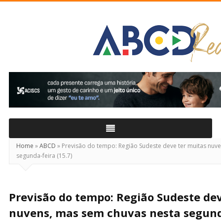
ABCD
Real
Home
»
ABCD
»
Previsão do tempo: Região Sudeste deve ter muitas nuv
segunda-feira (15.7)
Previsão do tempo: Região Sudeste de
nuvens, mas sem chuvas nesta segunda