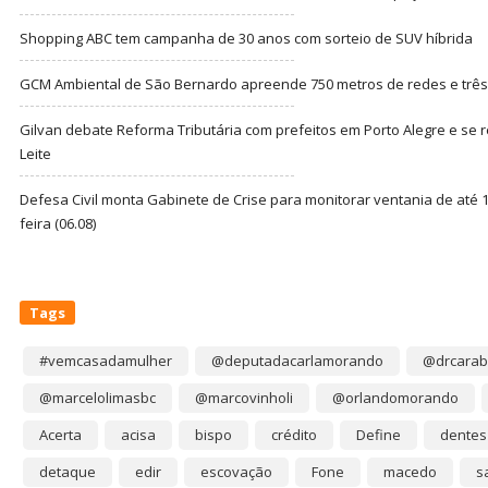
Shopping ABC tem campanha de 30 anos com sorteio de SUV híbrida
GCM Ambiental de São Bernardo apreende 750 metros de redes e três t
Gilvan debate Reforma Tributária com prefeitos em Porto Alegre e s
Leite
Defesa Civil monta Gabinete de Crise para monitorar ventania de até 1
feira (06.08)
Tags
#vemcasadamulher
@deputadacarlamorando
@drcarab
@marcelolimasbc
@marcovinholi
@orlandomorando
Acerta
acisa
bispo
crédito
Define
dentes
detaque
edir
escovação
Fone
macedo
s