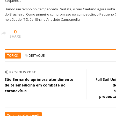
Sequência
Dando um tempo no Campeonato Paulista, o São Caetano agora volta a
do Brasileiro. Como primeiro compromisso na competição, o Pequeno G
no sábado (19), às 18h, no Anacleto Campanella.
0
SHARE
TOPICS:
DESTAQUE
PREVIOUS POST
São Bernardo aprimora atendimento
Full Sail U
de telemedicina em combate ao
d
coronavírus
b
proposta
You may also read!