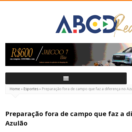
ABCD
Real
Home
»
Esportes
»
Preparação fora de campo que faz a diferença no Az
Preparação fora de campo que faz a d
Azulão