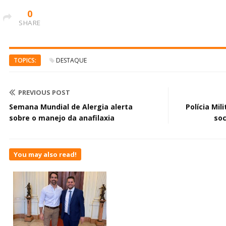
0
SHARE
TOPICS:
DESTAQUE
PREVIOUS POST
Semana Mundial de Alergia alerta
Polícia Mil
sobre o manejo da anafilaxia
soc
You may also read!