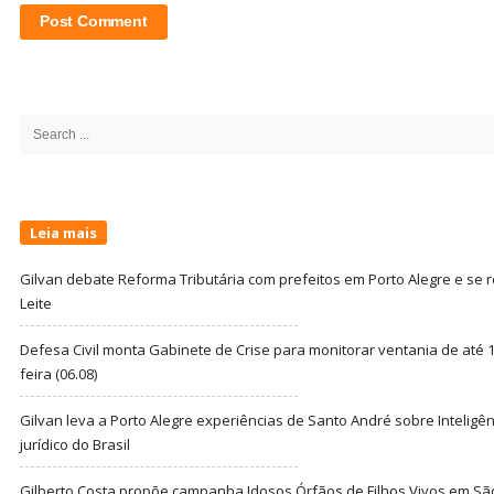
Site
Sidebar
Search
for:
Leia mais
Gilvan debate Reforma Tributária com prefeitos em Porto Alegre e s
Leite
Defesa Civil monta Gabinete de Crise para monitorar ventania de até 1
feira (06.08)
Gilvan leva a Porto Alegre experiências de Santo André sobre Inteligênc
jurídico do Brasil
Gilberto Costa propõe campanha Idosos Órfãos de Filhos Vivos em Sã