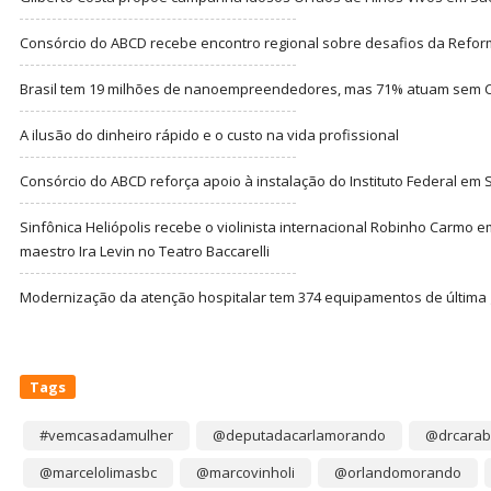
Consórcio do ABCD recebe encontro regional sobre desafios da Refor
Brasil tem 19 milhões de nanoempreendedores, mas 71% atuam sem CN
A ilusão do dinheiro rápido e o custo na vida profissional
Consórcio do ABCD reforça apoio à instalação do Instituto Federal em
Sinfônica Heliópolis recebe o violinista internacional Robinho Carmo 
maestro Ira Levin no Teatro Baccarelli
Modernização da atenção hospitalar tem 374 equipamentos de última
Tags
#vemcasadamulher
@deputadacarlamorando
@drcarab
@marcelolimasbc
@marcovinholi
@orlandomorando