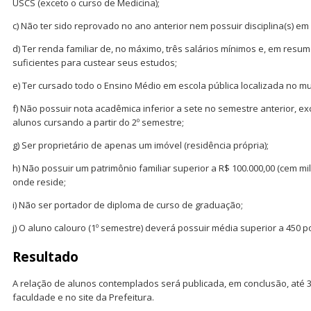
USCS (exceto o curso de Medicina);
c) Não ter sido reprovado no ano anterior nem possuir disciplina(s) e
d) Ter renda familiar de, no máximo, três salários mínimos e, em resu
suficientes para custear seus estudos;
e) Ter cursado todo o Ensino Médio em escola pública localizada no m
f) Não possuir nota acadêmica inferior a sete no semestre anterior, e
alunos cursando a partir do 2º semestre;
g) Ser proprietário de apenas um imóvel (residência própria);
h) Não possuir um patrimônio familiar superior a R$ 100.000,00 (cem mil
onde reside;
i) Não ser portador de diploma de curso de graduação;
j) O aluno calouro (1º semestre) deverá possuir média superior a 450 
Resultado
A relação de alunos contemplados será publicada, em conclusão, até 30
faculdade e no site da Prefeitura.