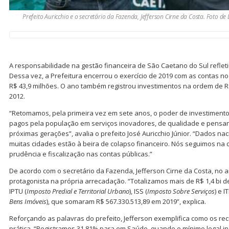
Prefeito Auricchio e o secretário da Fazenda, Jefferson Cirne da Costa. Foto de
A responsabilidade na gestão financeira de São Caetano do Sul reflet
Dessa vez, a Prefeitura encerrou o exercício de 2019 com as contas no
R$ 43,9 milhões. O ano também registrou investimentos na ordem de R
2012.
“Retomamos, pela primeira vez em sete anos, o poder de investiment
pagos pela população em serviços inovadores, de qualidade e pensan
próximas gerações”, avalia o prefeito José Auricchio Júnior. “Dados n
muitas cidades estão à beira de colapso financeiro. Nós seguimos na
prudência e fiscalização nas contas públicas.”
De acordo com o secretário da Fazenda, Jefferson Cirne da Costa, no
protagonista na própria arrecadação. “Totalizamos mais de R$ 1,4 bi d
IPTU (
Imposto Predial e Territorial Urbano
), ISS (
Imposto Sobre Serviços
) e IT
Bens Imóveis
), que somaram R$ 567.330.513,89 em 2019”, explica.
Reforçando as palavras do prefeito, Jefferson exemplifica como os re
prática. “Registramos 31,81% para em Saúde, quando o mínimo legal in