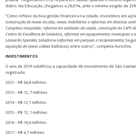
dobro. Na Educação, chegamos a 29,61%, ante o mínimo exigido de 25%”
“Como reflexo da boa gestão financeira na cidade, investimos em aç
(
construção de novas escolas, novos mobiliários e reformas em diversas uni
Complexo Hospitalar, reforma em unidades de saúde, construção do CAPS AD
Centro de Excelência de Ginástica, reformas em equipamentos municipais e a
Leonardo Sperate
), zeladoria (
reformas em parques e recapeamento
), Segu
aquisição de novos coletes balísticos
), entre outros”, completa Auricchio.
INVESTIMENTOS
O ano de 2019 solidificou a capacidade de investimento de São Caeta
registrada:
2012 – R$ 66,8 milhões
2013 – R$ 12, 7 milhões
2014 – R$ 12,1 milhões
2015 – R$ 12, 1 milhões
2016 – R$ 16,6 milhões
2017 – R$ 6,7 milhões