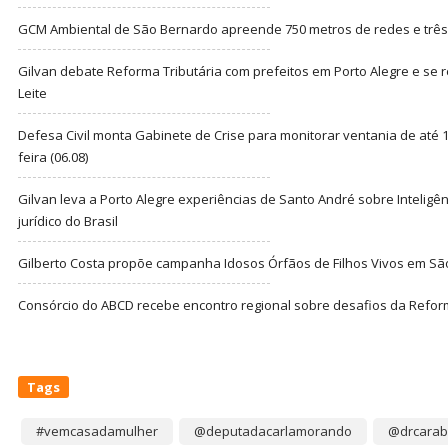
GCM Ambiental de São Bernardo apreende 750 metros de redes e três t
Gilvan debate Reforma Tributária com prefeitos em Porto Alegre e s
Leite
Defesa Civil monta Gabinete de Crise para monitorar ventania de até 1
feira (06.08)
Gilvan leva a Porto Alegre experiências de Santo André sobre Inteligênc
jurídico do Brasil
Gilberto Costa propõe campanha Idosos Órfãos de Filhos Vivos em Sã
Consórcio do ABCD recebe encontro regional sobre desafios da Refor
Tags
#vemcasadamulher
@deputadacarlamorando
@drcarab