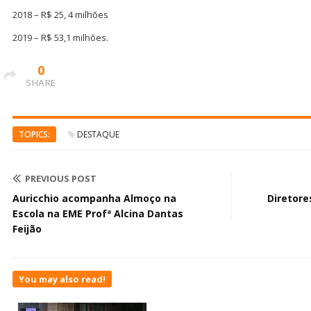
2018 – R$ 25, 4 milhões
2019 – R$ 53,1 milhões.
0
SHARE
TOPICS:
DESTAQUE
PREVIOUS POST
Auricchio acompanha Almoço na
Diretor
Escola na EME Profª Alcina Dantas
Feijão
You may also read!