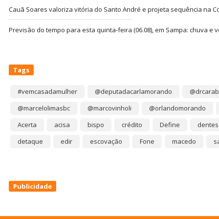
Cauã Soares valoriza vitória do Santo André e projeta sequência na C
Previsão do tempo para esta quinta-feira (06.08), em Sampa: chuva e 
Tags
#vemcasadamulher
@deputadacarlamorando
@drcarab
@marcelolimasbc
@marcovinholi
@orlandomorando
Acerta
acisa
bispo
crédito
Define
dentes
detaque
edir
escovação
Fone
macedo
s
Publicidade