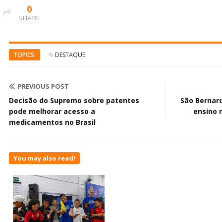
0
SHARE
TOPICS:
DESTAQUE
PREVIOUS POST
Decisão do Supremo sobre patentes
São Bernar
pode melhorar acesso a
ensino 
medicamentos no Brasil
You may also read!