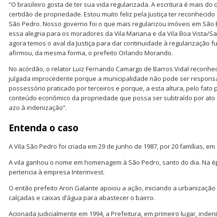
“O brasileiro gosta de ter sua vida regularizada. A escritura é mais 
certidão de propriedade. Estou muito feliz pela Justiça ter reconhecido
São Pedro. Nosso governo foi o que mais regularizou imóveis em São
essa alegria para os moradores da Vila Mariana e da Vila Boa Vista/
agora temos o aval da Justiça para dar continuidade à regularização fu
afirmou, da mesma forma, o prefeito Orlando Morando.
No acórdão, o relator Luiz Fernando Camargo de Barros Vidal reconhe
julgada improcedente porque a municipalidade não pode ser responsa
possessório praticado por terceiros e porque, a esta altura, pelo fato
conteúdo econômico da propriedade que possa ser subtraído por ato 
azo à indenização”.
Entenda o caso
A Vila São Pedro foi criada em 29 de junho de 1987, por 20 famílias, em
A vila ganhou o nome em homenagem à São Pedro, santo do dia. Na ép
pertencia à empresa Interinvest.
O então prefeito Aron Galante apoiou a ação, iniciando a urbanização 
calçadas e caixas d’água para abastecer o bairro.
Acionada judicialmente em 1994, a Prefeitura, em primeiro lugar, inde