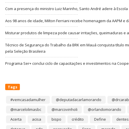
Com a presença do ministro Luiz Marinho, Santo André adere à Escola
Aos 98 anos de idade, Milton Ferriani recebe homenagem da AAPM e dá 
Misturar produtos de limpeza pode causar irritações, queimaduras e at
Técnico de Segurança do Trabalho da BRK em Mauá conquista título m
pela Seleção Brasileira
Programa Ser+ conclui ciclo de capacitações e investimentos na Coope
Tags
#vemcasadamulher
@deputadacarlamorando
@drcarab
@marcelolimasbc
@marcovinholi
@orlandomorando
Acerta
acisa
bispo
crédito
Define
dentes
detaque
edir
escovação
Fone
macedo
s