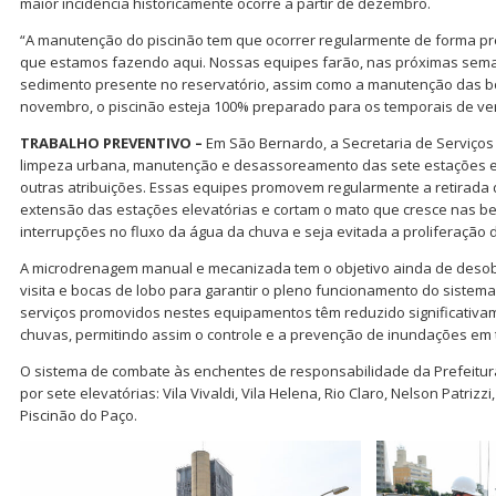
maior incidência historicamente ocorre a partir de dezembro.
“A manutenção do piscinão tem que ocorrer regularmente de forma pre
que estamos fazendo aqui. Nossas equipes farão, nas próximas sem
sedimento presente no reservatório, assim como a manutenção das b
novembro, o piscinão esteja 100% preparado para os temporais de ve
TRABALHO PREVENTIVO –
Em São Bernardo, a Secretaria de Serviço
limpeza urbana, manutenção e desassoreamento das sete estações el
outras atribuições. Essas equipes promovem regularmente a retirada 
extensão das estações elevatórias e cortam o mato que cresce nas be
interrupções no fluxo da água da chuva e seja evitada a proliferação
A microdrenagem manual e mecanizada tem o objetivo ainda de desobst
visita e bocas de lobo para garantir o pleno funcionamento do siste
serviços promovidos nestes equipamentos têm reduzido significativa
chuvas, permitindo assim o controle e a prevenção de inundações em to
O sistema de combate às enchentes de responsabilidade da Prefeitu
por sete elevatórias: Vila Vivaldi, Vila Helena, Rio Claro, Nelson Patrizz
Piscinão do Paço.