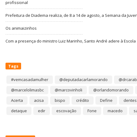
profissional
Prefeitura de Diadema realiza, de 8 a 14 de agosto, a Semana da Juve
Os animaizinhos
Com a presença do ministro Luiz Marinho, Santo André adere à Escola
Tags
#vemcasadamulher
@deputadacarlamorando
@drcarab
@marcelolimasbc
@marcovinholi
@orlandomorando
Acerta
acisa
bispo
crédito
Define
dentes
detaque
edir
escovação
Fone
macedo
s