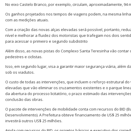
No eixo Castelo Branco, por exemplo, circulam, aproximadamente, 94 mi
Os ganhos projetados nos tempos de viagens podem, na mesma linha
com as medições atuais.
Com a criação das novas alças elevadas será possível, portanto, red
nível e melhorar a fluidez dos motoristas que trafegam nos dois senti
para acessar o primeiro e segundo subdistrito
Além disso, as novas pistas do Complexo Santa Teresinha vão contar 
pedestres e ciclistas.
Isso, em segundo lugar, visa a garantir maior segurança viária, além d
sob os viadutos.
O custo de todas as intervenções, que incluem o reforço estrutural do 
elevadas que vão eliminar os cruzamentos existentes e o parque linear
da abertura do processo licitatório, o prazo estimado das intervençõe
conclusão das obras.
O pacote de intervenções de mobilidade conta com recursos do BID (B
Desenvolvimento). A Prefeitura obteve financiamento de US$ 25 milhões
investirá outros US$ 25 milhões.
Ainda com recursos do BID, os projetos básicos e executivo dos corre