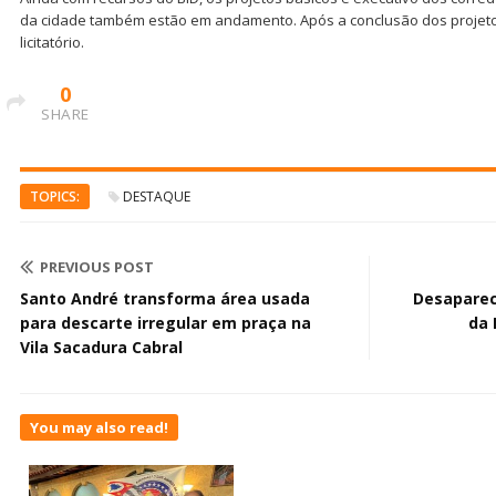
da cidade também estão em andamento. Após a conclusão dos projeto
licitatório.
0
SHARE
TOPICS:
DESTAQUE
PREVIOUS POST
Santo André transforma área usada
Desaparec
para descarte irregular em praça na
da 
Vila Sacadura Cabral
You may also read!