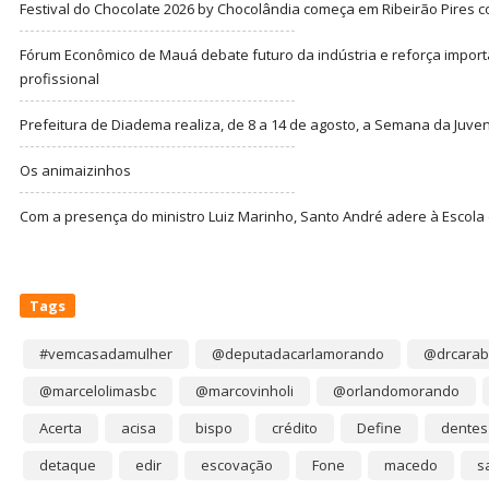
Festival do Chocolate 2026 by Chocolândia começa em Ribeirão Pires c
Fórum Econômico de Mauá debate futuro da indústria e reforça import
profissional
Prefeitura de Diadema realiza, de 8 a 14 de agosto, a Semana da Juve
Os animaizinhos
Com a presença do ministro Luiz Marinho, Santo André adere à Escola
Tags
#vemcasadamulher
@deputadacarlamorando
@drcarab
@marcelolimasbc
@marcovinholi
@orlandomorando
Acerta
acisa
bispo
crédito
Define
dentes
detaque
edir
escovação
Fone
macedo
s