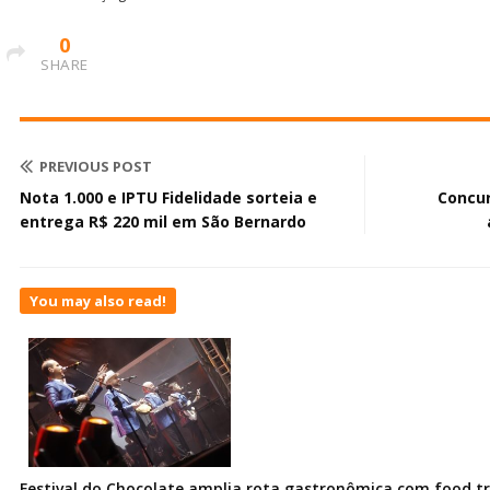
0
SHARE
PREVIOUS POST
Nota 1.000 e IPTU Fidelidade sorteia e
Concur
entrega R$ 220 mil em São Bernardo
You may also read!
Festival do Chocolate amplia rota gastronômica com food t