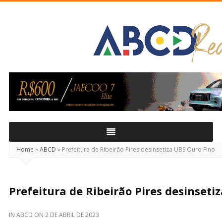
ABCD
Real
Home
»
ABCD
»
Prefeitura de Ribeirão Pires desinsetiza UBS Ouro Fino
Prefeitura de Ribeirão Pires desinseti
IN
ABCD
ON
2 DE ABRIL DE 2023