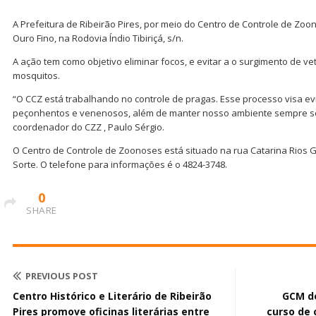
A Prefeitura de Ribeirão Pires, por meio do Centro de Controle de Zoo
Ouro Fino, na Rodovia Índio Tibiriçá, s/n.
A ação tem como objetivo eliminar focos, e evitar a o surgimento de v
mosquitos.
“O CCZ está trabalhando no controle de pragas. Esse processo visa ev
peçonhentos e venenosos, além de manter nosso ambiente sempre seg
coordenador do CZZ , Paulo Sérgio.
O Centro de Controle de Zoonoses está situado na rua Catarina Rios Gi
Sorte. O telefone para informações é o 4824-3748.
0
SHARE
PREVIOUS POST
Centro Histórico e Literário de Ribeirão
GCM de
Pires promove oficinas literárias entre
curso de 