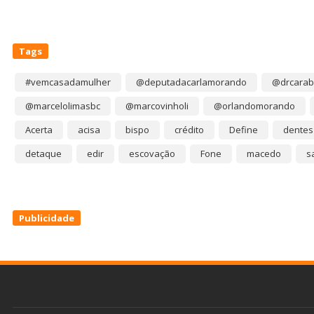
Tags
#vemcasadamulher
@deputadacarlamorando
@drcarab
@marcelolimasbc
@marcovinholi
@orlandomorando
Acerta
acisa
bispo
crédito
Define
dentes
detaque
edir
escovação
Fone
macedo
s
Publicidade