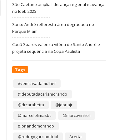
São Caetano amplia liderança regional e avança
no Ideb 2025
Santo André refloresta área degradada no
Parque Miami
Cauã Soares valoriza vitória do Santo André e
projeta sequência na Copa Paulista
Tags
#vemcasadamulher
@deputadacarlamorando
@drcarabetta
@jdoriajr
@marcelolimasbc
@marcovinholi
@orlandomorando
@rodrigogarciaoficial
Acerta