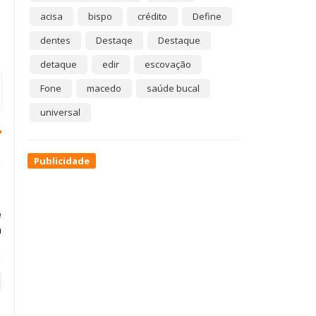
acisa
bispo
crédito
Define
dentes
Destaqe
Destaque
detaque
edir
escovação
Fone
macedo
saúde bucal
universal
Publicidade
e
a