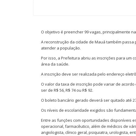
O objetivo é preencher 99 vagas, principalmente 
A reconstrução da cidade de Mauá também passa p
atender a população.
Por isso, a Prefeitura abriu as inscrições para um 
área da saúde.
A inscrição deve ser realizada pelo endereço elet
O valor da taxa de inscrição pode variar de acordo
ser de R$ 56, R$ 74 ou R$ 92.
O boleto bancário gerado deverá ser quitado até 2
Os níveis de escolaridade exigidos são fundamental
Entre as funções com oportunidades disponíveis estã
operacional, farmacêutico, além de médicos de vári
angiologista, clínico geral, psiquiatra, urologista, en