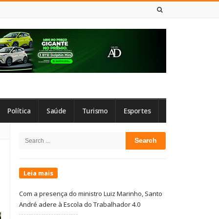
7 DE AGOSTO DE 2026
Política
Saúde
Turismo
Esportes
Site
Search
Sidebar
for:
Leia mais
Com a presença do ministro Luiz Marinho, Santo
André adere à Escola do Trabalhador 4.0