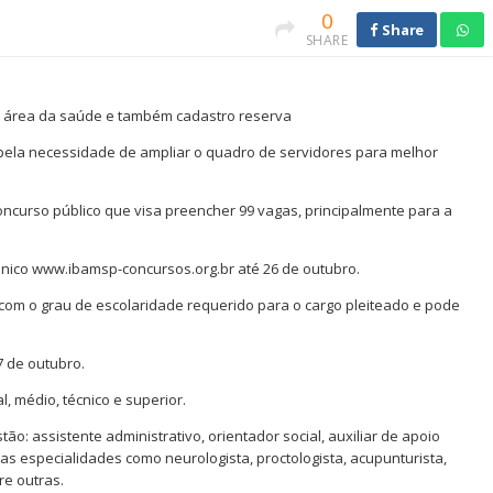
0
Share
SHARE
na área da saúde e também cadastro reserva
ela necessidade de ampliar o quadro de servidores para melhor
concurso público que visa preencher 99 vagas, principalmente para a
rônico www.ibamsp-concursos.org.br até 26 de outubro.
 com o grau de escolaridade requerido para o cargo pleiteado e pode
7 de outubro.
, médio, técnico e superior.
o: assistente administrativo, orientador social, auxiliar de apoio
as especialidades como neurologista, proctologista, acupunturista,
tre outras.